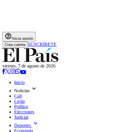
account_circle
Inicia sesión
SUSCRÍBETE
Crea cuenta
viernes, 7 de agosto de 2026
Inicio
expand_more
Noticias
Cali
Licita
Política
Elecciones
Judicial
expand_more
Deportes
Economía