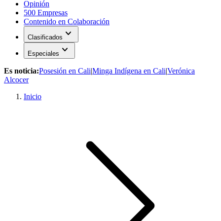
Opinión
500 Empresas
Contenido en Colaboración
expand_more
Clasificados
expand_more
Especiales
Es noticia:
Posesión en Cali
|
Minga Indígena en Cali
|
Verónica
Alcocer
Inicio