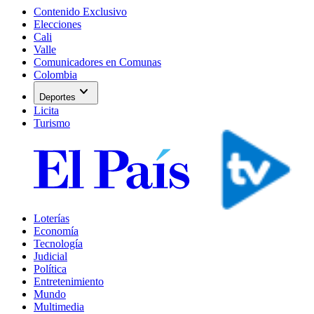
Contenido Exclusivo
Elecciones
Cali
Valle
Comunicadores en Comunas
Colombia
expand_more
Deportes
Licita
Turismo
Loterías
Economía
Tecnología
Judicial
Política
Entretenimiento
Mundo
Multimedia