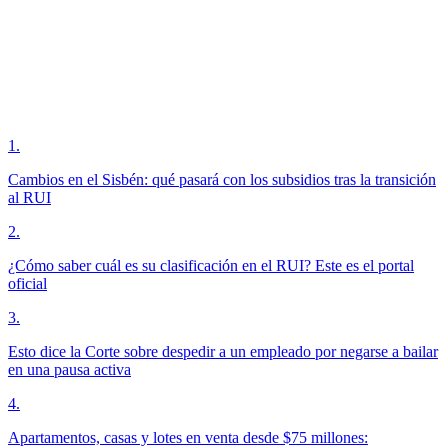
1
.
Cambios en el Sisbén: qué pasará con los subsidios tras la transición
al RUI
2
.
¿Cómo saber cuál es su clasificación en el RUI? Este es el portal
oficial
3
.
Esto dice la Corte sobre despedir a un empleado por negarse a bailar
en una pausa activa
4
.
Apartamentos, casas y lotes en venta desde $75 millones: