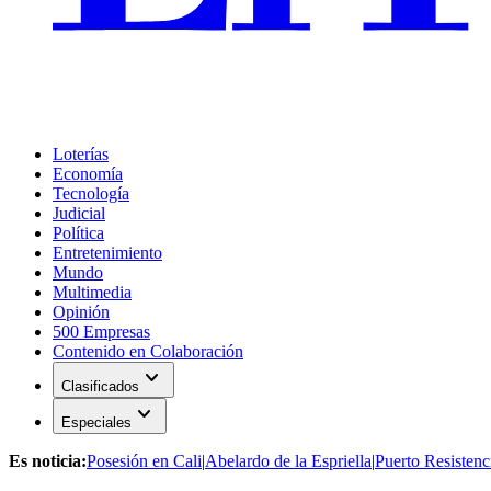
Loterías
Economía
Tecnología
Judicial
Política
Entretenimiento
Mundo
Multimedia
Opinión
500 Empresas
Contenido en Colaboración
expand_more
Clasificados
expand_more
Especiales
Es noticia:
Posesión en Cali
|
Abelardo de la Espriella
|
Puerto Resistenc