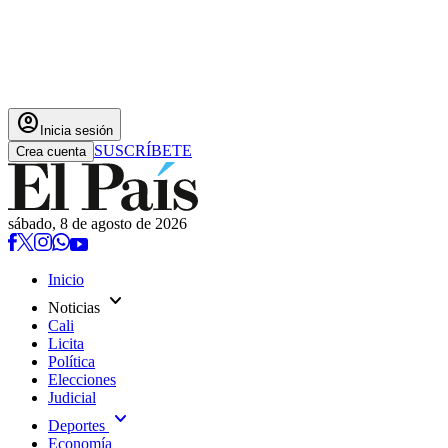
account_circle
Inicia sesión
SUSCRÍBETE
Crea cuenta
sábado, 8 de agosto de 2026
Inicio
expand_more
Noticias
Cali
Licita
Política
Elecciones
Judicial
expand_more
Deportes
Economía