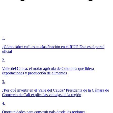
1
.
¿Cómo saber cuál es su clasificación en el RUI? Este es el portal
oficial
2
.
Valle del Cauca: el motor agrícola de Colombia que lidera
exportaciones y producción de alimentos
3
.
¿Por qué invertir en el Valle del Cauca? Presidenta de la Cámara de
Comercio de Cali explica las ventajas de la región
4
.
Oportunidades para construir país desde las regiones