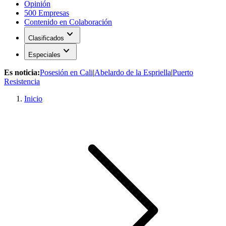
Opinión
500 Empresas
Contenido en Colaboración
expand_more
Clasificados
expand_more
Especiales
Es noticia:
Posesión en Cali
|
Abelardo de la Espriella
|
Puerto
Resistencia
Inicio