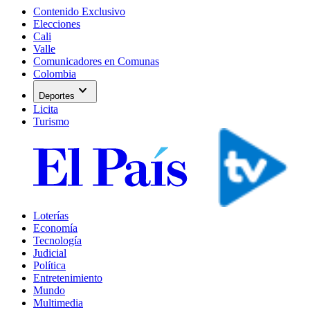
Contenido Exclusivo
Elecciones
Cali
Valle
Comunicadores en Comunas
Colombia
expand_more
Deportes
Licita
Turismo
Loterías
Economía
Tecnología
Judicial
Política
Entretenimiento
Mundo
Multimedia