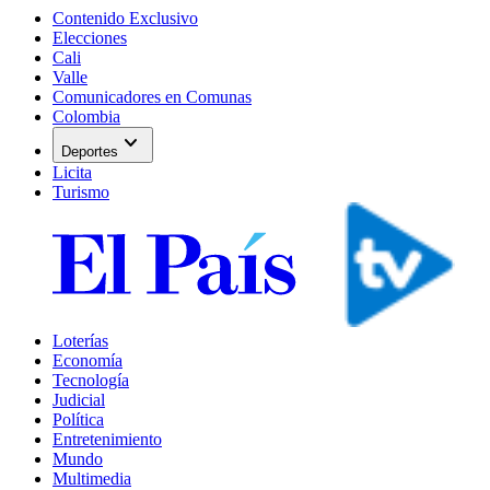
Contenido Exclusivo
Elecciones
Cali
Valle
Comunicadores en Comunas
Colombia
expand_more
Deportes
Licita
Turismo
Loterías
Economía
Tecnología
Judicial
Política
Entretenimiento
Mundo
Multimedia