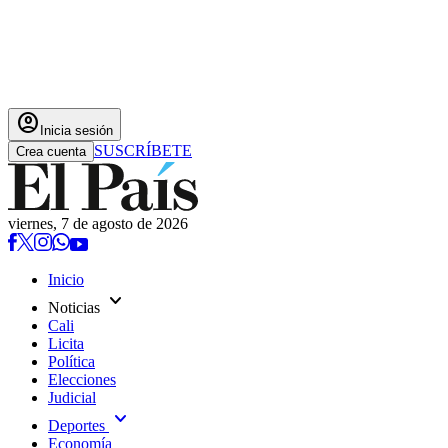
account_circle
Inicia sesión
SUSCRÍBETE
Crea cuenta
viernes, 7 de agosto de 2026
Inicio
expand_more
Noticias
Cali
Licita
Política
Elecciones
Judicial
expand_more
Deportes
Economía