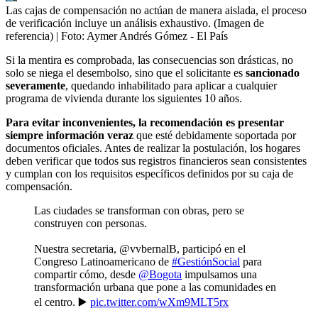
Las cajas de compensación no actúan de manera aislada, el proceso
de verificación incluye un análisis exhaustivo. (Imagen de
referencia)
| Foto:
Aymer Andrés Gómez - El País
Si la mentira es comprobada, las consecuencias son drásticas, no
solo se niega el desembolso, sino que el solicitante es
sancionado
severamente
, quedando inhabilitado para aplicar a cualquier
programa de vivienda durante los siguientes 10 años.
Para evitar inconvenientes, la recomendación es presentar
siempre información veraz
que esté debidamente soportada por
documentos oficiales. Antes de realizar la postulación, los hogares
deben verificar que todos sus registros financieros sean consistentes
y cumplan con los requisitos específicos definidos por su caja de
compensación.
Las ciudades se transforman con obras, pero se
construyen con personas.
Nuestra secretaria, @vvbernalB, participó en el
Congreso Latinoamericano de
#GestiónSocial
para
compartir cómo, desde
@Bogota
impulsamos una
transformación urbana que pone a las comunidades en
el centro. ▶️
pic.twitter.com/wXm9MLT5rx