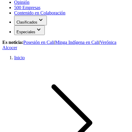
Opinión
500 Empresas
Contenido en Colaboración
expand_more
Clasificados
expand_more
Especiales
Es noticia:
Posesión en Cali
|
Minga Indígena en Cali
|
Verónica
Alcocer
Inicio