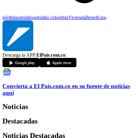
pérdida
subsidio
subsidio colombia
Vivienda
Beneficios
Descarga la APP
ElPaís.com.co
:
Convierta a
El País
.com.co
en su fuente de noticias
aquí
Noticias
Destacadas
Noticias Destacadas