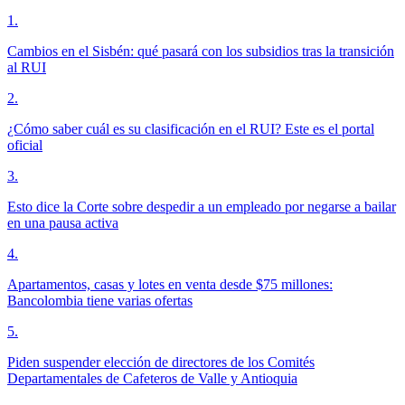
1
.
Cambios en el Sisbén: qué pasará con los subsidios tras la transición
al RUI
2
.
¿Cómo saber cuál es su clasificación en el RUI? Este es el portal
oficial
3
.
Esto dice la Corte sobre despedir a un empleado por negarse a bailar
en una pausa activa
4
.
Apartamentos, casas y lotes en venta desde $75 millones:
Bancolombia tiene varias ofertas
5
.
Piden suspender elección de directores de los Comités
Departamentales de Cafeteros de Valle y Antioquia