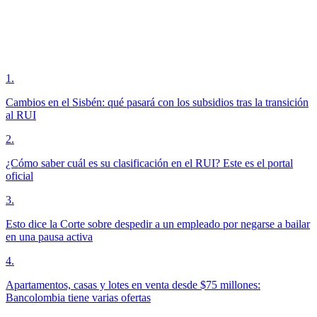
1
.
Cambios en el Sisbén: qué pasará con los subsidios tras la transición
al RUI
2
.
¿Cómo saber cuál es su clasificación en el RUI? Este es el portal
oficial
3
.
Esto dice la Corte sobre despedir a un empleado por negarse a bailar
en una pausa activa
4
.
Apartamentos, casas y lotes en venta desde $75 millones:
Bancolombia tiene varias ofertas