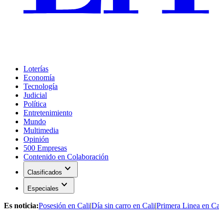
Loterías
Economía
Tecnología
Judicial
Política
Entretenimiento
Mundo
Multimedia
Opinión
500 Empresas
Contenido en Colaboración
expand_more
Clasificados
expand_more
Especiales
Es noticia:
Posesión en Cali
|
Día sin carro en Cali
|
Primera Linea en Ca