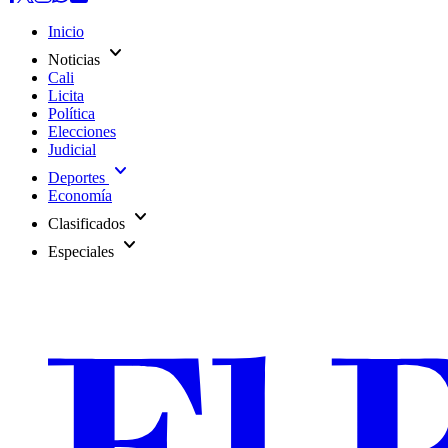
Inicio
expand_more
Noticias
Cali
Licita
Política
Elecciones
Judicial
expand_more
Deportes
Economía
expand_more
Clasificados
expand_more
Especiales