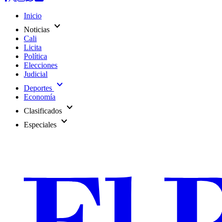
Inicio
expand_more
Noticias
Cali
Licita
Política
Elecciones
Judicial
expand_more
Deportes
Economía
expand_more
Clasificados
expand_more
Especiales