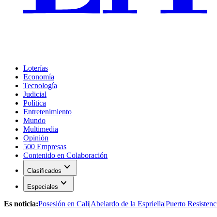
Loterías
Economía
Tecnología
Judicial
Política
Entretenimiento
Mundo
Multimedia
Opinión
500 Empresas
Contenido en Colaboración
expand_more
Clasificados
expand_more
Especiales
Es noticia:
Posesión en Cali
|
Abelardo de la Espriella
|
Puerto Resistenc