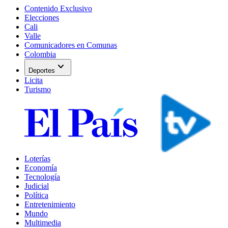
Contenido Exclusivo
Elecciones
Cali
Valle
Comunicadores en Comunas
Colombia
expand_more
Deportes
Licita
Turismo
Loterías
Economía
Tecnología
Judicial
Política
Entretenimiento
Mundo
Multimedia