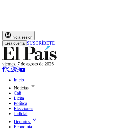
account_circle
Inicia sesión
SUSCRÍBETE
Crea cuenta
viernes, 7 de agosto de 2026
Inicio
expand_more
Noticias
Cali
Licita
Política
Elecciones
Judicial
expand_more
Deportes
Economía