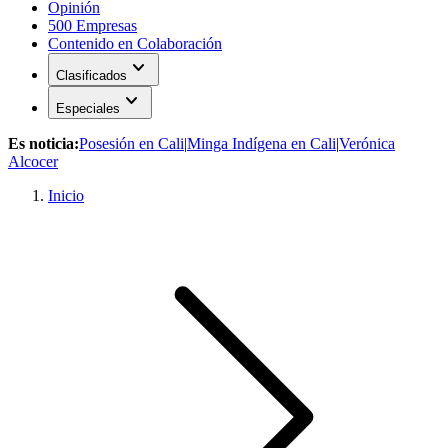
Opinión
500 Empresas
Contenido en Colaboración
expand_more
Clasificados
expand_more
Especiales
Es noticia:
Posesión en Cali
|
Minga Indígena en Cali
|
Verónica
Alcocer
Inicio