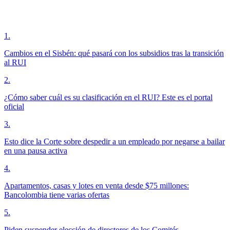
1
.
Cambios en el Sisbén: qué pasará con los subsidios tras la transición
al RUI
2
.
¿Cómo saber cuál es su clasificación en el RUI? Este es el portal
oficial
3
.
Esto dice la Corte sobre despedir a un empleado por negarse a bailar
en una pausa activa
4
.
Apartamentos, casas y lotes en venta desde $75 millones:
Bancolombia tiene varias ofertas
5
.
Piden suspender elección de directores de los Comités