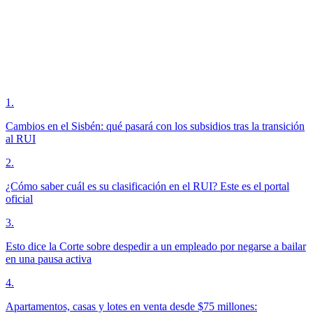
1
.
Cambios en el Sisbén: qué pasará con los subsidios tras la transición
al RUI
2
.
¿Cómo saber cuál es su clasificación en el RUI? Este es el portal
oficial
3
.
Esto dice la Corte sobre despedir a un empleado por negarse a bailar
en una pausa activa
4
.
Apartamentos, casas y lotes en venta desde $75 millones: