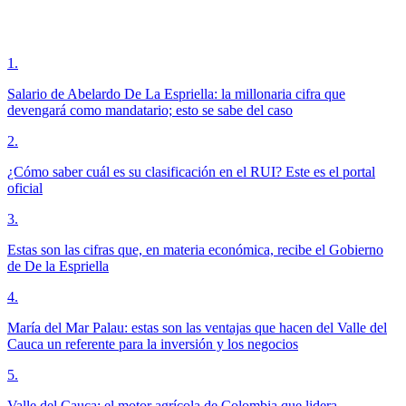
1
.
Salario de Abelardo De La Espriella: la millonaria cifra que
devengará como mandatario; esto se sabe del caso
2
.
¿Cómo saber cuál es su clasificación en el RUI? Este es el portal
oficial
3
.
Estas son las cifras que, en materia económica, recibe el Gobierno
de De la Espriella
4
.
María del Mar Palau: estas son las ventajas que hacen del Valle del
Cauca un referente para la inversión y los negocios
5
.
Valle del Cauca: el motor agrícola de Colombia que lidera