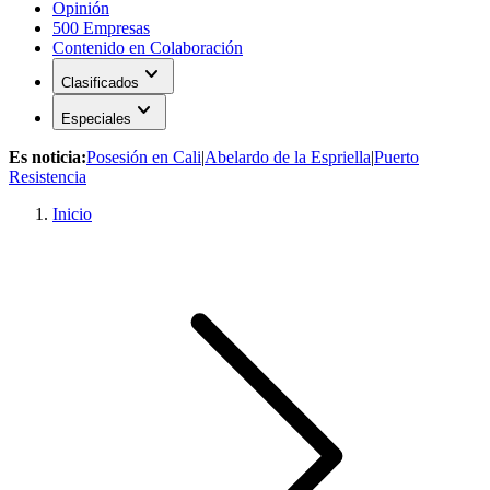
Opinión
500 Empresas
Contenido en Colaboración
expand_more
Clasificados
expand_more
Especiales
Es noticia:
Posesión en Cali
|
Abelardo de la Espriella
|
Puerto
Resistencia
Inicio