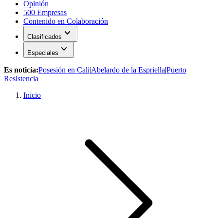
Opinión
500 Empresas
Contenido en Colaboración
expand_more
Clasificados
expand_more
Especiales
Es noticia:
Posesión en Cali
|
Abelardo de la Espriella
|
Puerto
Resistencia
Inicio