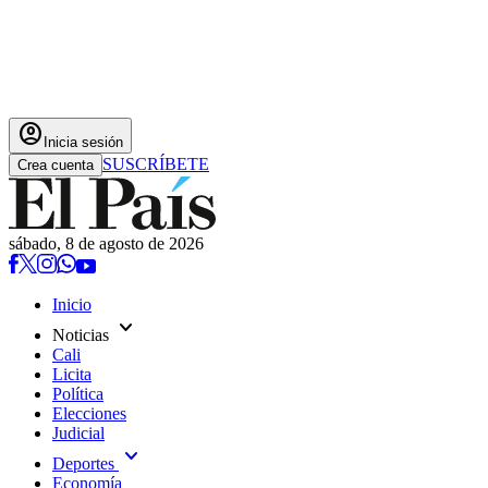
account_circle
Inicia sesión
SUSCRÍBETE
Crea cuenta
sábado, 8 de agosto de 2026
Inicio
expand_more
Noticias
Cali
Licita
Política
Elecciones
Judicial
expand_more
Deportes
Economía