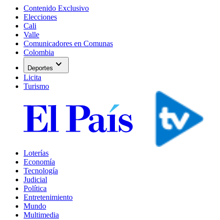
Contenido Exclusivo
Elecciones
Cali
Valle
Comunicadores en Comunas
Colombia
expand_more
Deportes
Licita
Turismo
Loterías
Economía
Tecnología
Judicial
Política
Entretenimiento
Mundo
Multimedia