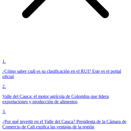
1
.
¿Cómo saber cuál es su clasificación en el RUI? Este es el portal
oficial
2
.
Valle del Cauca: el motor agrícola de Colombia que lidera
exportaciones y producción de alimentos
3
.
¿Por qué invertir en el Valle del Cauca? Presidenta de la Cámara de
Comercio de Cali explica las ventajas de la región