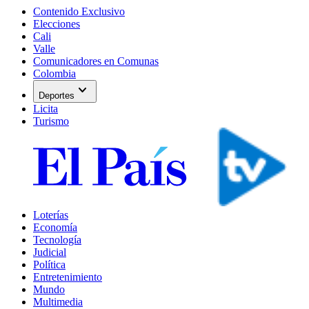
Contenido Exclusivo
Elecciones
Cali
Valle
Comunicadores en Comunas
Colombia
expand_more
Deportes
Licita
Turismo
Loterías
Economía
Tecnología
Judicial
Política
Entretenimiento
Mundo
Multimedia