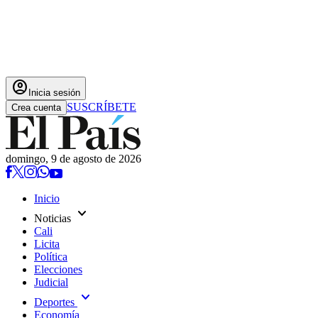
account_circle
Inicia sesión
SUSCRÍBETE
Crea cuenta
domingo, 9 de agosto de 2026
Inicio
expand_more
Noticias
Cali
Licita
Política
Elecciones
Judicial
expand_more
Deportes
Economía