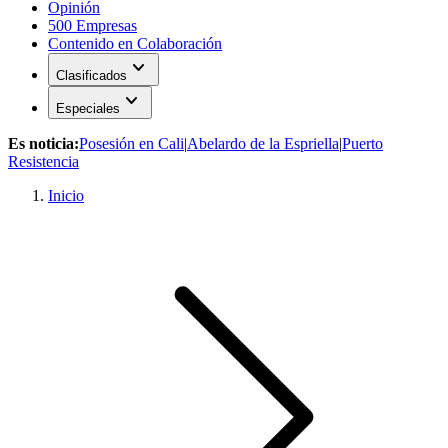
Opinión
500 Empresas
Contenido en Colaboración
expand_more
Clasificados
expand_more
Especiales
Es noticia:
Posesión en Cali
|
Abelardo de la Espriella
|
Puerto
Resistencia
Inicio