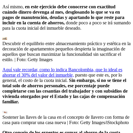
Así mismo,
en este ejercicio debe conocerse con exactitud
cuándo dinero devenga al mes, desglosando lo que se va en
pagos de manutención, deudas y apartando lo que reste para
incluir en la cuenta de ahorros,
donde poco a poco se irá sumando
para la cuota inicial del inmueble deseado.
Descubrir el equilibrio entre almacenamiento práctico y estética en la
decoración de apartamentos pequeños despierta la imaginación de
aquellos que buscan maximizar la funcionalidad sin sacrificar el
estilo.
| Foto:
Getty Images
Aquí vale recordar, como lo indica Bancolombia, que lo ideal es
ahorrar el 30% del valor del inmueble,
puesto que este es, por lo
general, el costo de la cuota inicial.
Sin embargo, si no se tiene el
total solo de ahorros personales, ese porcentaje puede
completarse con las cesantías del trabajador y con subsidios de
vivienda otorgados por el Estado y las cajas de compensación
familiar.
Sostener las llaves de la casa en el concepto de llavero con forma de
casa para comprar una casa nueva
| Foto:
Getty Images/iStockphoto
Otro consejo de los expertos es sumar al ahorro de la cuota