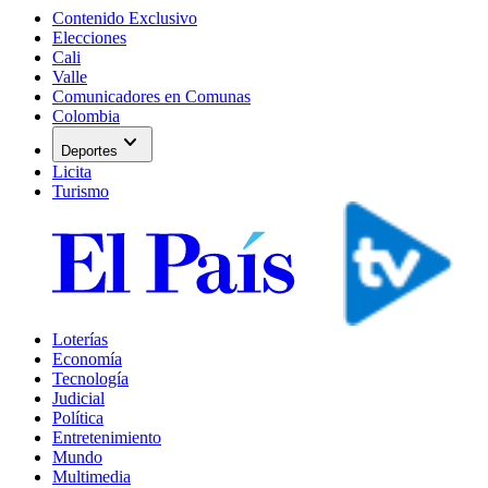
Contenido Exclusivo
Elecciones
Cali
Valle
Comunicadores en Comunas
Colombia
expand_more
Deportes
Licita
Turismo
Loterías
Economía
Tecnología
Judicial
Política
Entretenimiento
Mundo
Multimedia