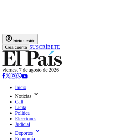
account_circle
Inicia sesión
SUSCRÍBETE
Crea cuenta
viernes, 7 de agosto de 2026
Inicio
expand_more
Noticias
Cali
Licita
Política
Elecciones
Judicial
expand_more
Deportes
Economía