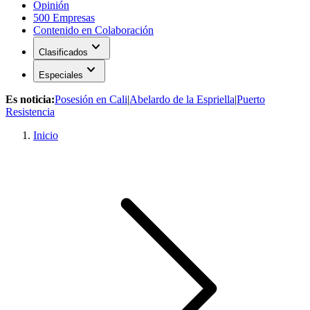
Opinión
500 Empresas
Contenido en Colaboración
expand_more
Clasificados
expand_more
Especiales
Es noticia:
Posesión en Cali
|
Abelardo de la Espriella
|
Puerto
Resistencia
Inicio