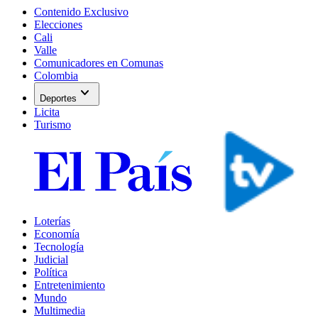
Contenido Exclusivo
Elecciones
Cali
Valle
Comunicadores en Comunas
Colombia
expand_more
Deportes
Licita
Turismo
Loterías
Economía
Tecnología
Judicial
Política
Entretenimiento
Mundo
Multimedia