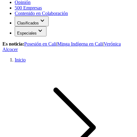
Opinión
500 Empresas
Contenido en Colaboración
expand_more
Clasificados
expand_more
Especiales
Es noticia:
Posesión en Cali
|
Minga Indígena en Cali
|
Verónica
Alcocer
Inicio