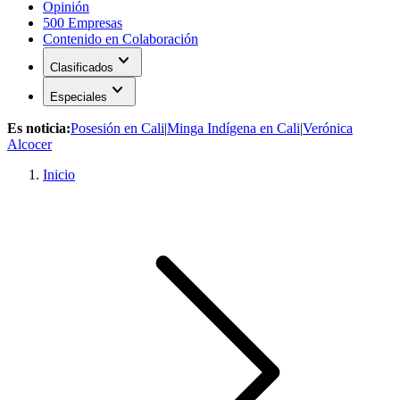
Opinión
500 Empresas
Contenido en Colaboración
expand_more
Clasificados
expand_more
Especiales
Es noticia:
Posesión en Cali
|
Minga Indígena en Cali
|
Verónica
Alcocer
Inicio