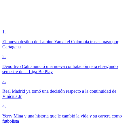
1
.
El nuevo destino de Lamine Yamal el Colombia tras su paso por
Cartagena
2
.
Deportivo Cali anunció una nueva contratación para el segundo
semestre de la Liga BetPlay
3
.
Real Madrid ya tomó una decisión respecto a la continuidad de
Vinícius Jr
4
.
Yerry Mina y una historia que le cambió la vida y su carrera como
futbolista