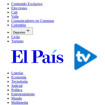
Contenido Exclusivo
Elecciones
Cali
Valle
Comunicadores en Comunas
Colombia
expand_more
Deportes
Licita
Turismo
Loterías
Economía
Tecnología
Judicial
Política
Entretenimiento
Mundo
Multimedia