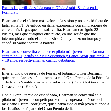
Esta es la parrilla de salida para el GP de Arabia Saudita en la
Fórmula 1
Bearman fue el décimo más veloz en la sesión y no pareció fuera de
lugar en la F1. Se enfocó en ganar experiencia con simulaciones de
carrera más largas que una sola vuelta. Bearman consiguió 22
vueltas, más que cualquier otro piloto, en una sesión que fue
interrumpida cuando el auto de Zhou Guanyu hizo un trompo y
chocó su Sauber contra la barrera.
Bearman se convertirá en el tercer piloto más joven en iniciar una
carrera de F1, detrás de Max Verstappen y Lance Stroll, que tenía 17
y 18 años, respectivamente, cuando debutaron.
Él es el piloto de reserva de Ferrari, el británico Oliver Bearman,
quien reemplaza este fin de semana en el Gran Premio de la Fórmula
1 de Arabia Saudita al español Carlos Sainz. (Foto: AP /Giuseppe
Cacace/Pool)
| Foto:
AP
Con el Gran Premio de este sábado, Bearman se convertirá en el
piloto más joven en competir por Ferrari y superará el récord del
mexicano Ricard Rodríguez, quien había sido el más joven cuando a
los 19 años tomó parte del Gran Premio de Italia.