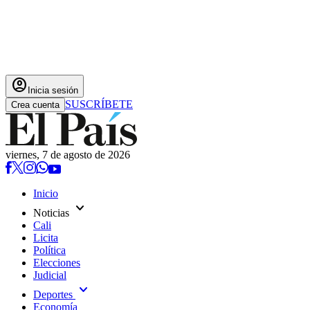
account_circle
Inicia sesión
SUSCRÍBETE
Crea cuenta
viernes, 7 de agosto de 2026
Inicio
expand_more
Noticias
Cali
Licita
Política
Elecciones
Judicial
expand_more
Deportes
Economía