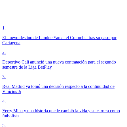
1
.
El nuevo destino de Lamine Yamal el Colombia tras su paso por
Cartagena
2
.
Deportivo Cali anunció una nueva contratación para el segundo
semestre de la Liga BetPlay
3
.
Real Madrid ya tomó una decisión respecto a la continuidad de
Vinícius Jr
4
.
Yerry Mina y una historia que le cambió la vida y su carrera como
futbolista
5
.