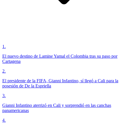
1
.
El nuevo destino de Lamine Yamal el Colombia tras su paso por
Cartagena
2
.
El presidente de la FIFA, Gianni Infantino, sí llegó a Cali para la
posesión de De la Espriella
3
.
Gianni Infantino aterrizó en Cali y sorprendió en las canchas
panamericanas
4
.