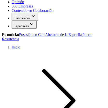
Opinión
500 Empresas
Contenido en Colaboración
expand_more
Clasificados
expand_more
Especiales
Es noticia:
Posesión en Cali
|
Abelardo de la Espriella
|
Puerto
Resistencia
Inicio