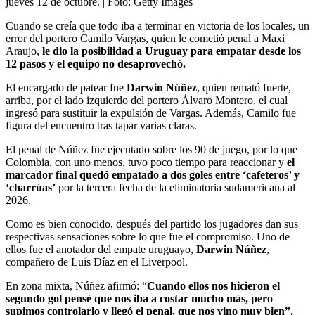
jueves 12 de octubre.
| Foto:
Getty Images
Cuando se creía que todo iba a terminar en victoria de los locales, un
error del portero Camilo Vargas, quien le cometió penal a Maxi
Araujo,
le dio la posibilidad a Uruguay para empatar desde los
12 pasos y el equipo no desaprovechó.
El encargado de patear fue
Darwin Núñez
, quien remató fuerte,
arriba, por el lado izquierdo del portero Álvaro Montero, el cual
ingresó para sustituir la expulsión de Vargas. Además, Camilo fue
figura del encuentro tras tapar varias claras.
El penal de Núñez fue ejecutado sobre los 90 de juego, por lo que
Colombia, con uno menos, tuvo poco tiempo para reaccionar y
el
marcador final quedó empatado a dos goles entre ‘cafeteros’ y
‘charrúas’
por la tercera fecha de la eliminatoria sudamericana al
2026.
Como es bien conocido, después del partido los jugadores dan sus
respectivas sensaciones sobre lo que fue el compromiso. Uno de
ellos fue el anotador del empate uruguayo,
Darwin Núñez
,
compañero de Luis Díaz en el Liverpool.
En zona mixta, Núñez afirmó: “
Cuando ellos nos hicieron el
segundo gol pensé que nos iba a costar mucho más, pero
supimos controlarlo y llegó el penal, que nos vino muy bien”.