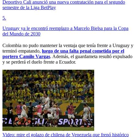
Deportivo Cali anunció una nueva contratación para el segundo
semestre de la Liga BetPlay
5
.
Uruguay ya le encontró reemplazo a Marcelo Bielsa para la Copa
del Mundo de 2030
Colombia no pudo mantener la ventaja que tenía frente a Uruguay y
terminó empatando,
luego de una falta penal cometida por el
portero Camilo Vargas
. Además, el guardameta resultó expulsado
y se perderá el duelo frente a Ecuador.
Video: mire el golazo de chilena de Venezuela que frenó histórico