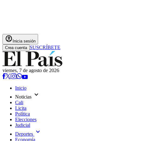
account_circle
Inicia sesión
SUSCRÍBETE
Crea cuenta
viernes, 7 de agosto de 2026
Inicio
expand_more
Noticias
Cali
Licita
Política
Elecciones
Judicial
expand_more
Deportes
Economía