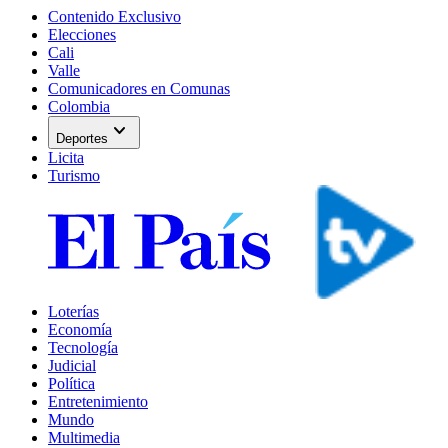
Contenido Exclusivo
Elecciones
Cali
Valle
Comunicadores en Comunas
Colombia
expand_more
Deportes
Licita
Turismo
Loterías
Economía
Tecnología
Judicial
Política
Entretenimiento
Mundo
Multimedia