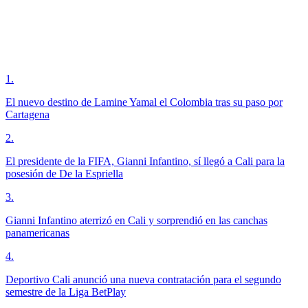
1
.
El nuevo destino de Lamine Yamal el Colombia tras su paso por
Cartagena
2
.
El presidente de la FIFA, Gianni Infantino, sí llegó a Cali para la
posesión de De la Espriella
3
.
Gianni Infantino aterrizó en Cali y sorprendió en las canchas
panamericanas
4
.
Deportivo Cali anunció una nueva contratación para el segundo
semestre de la Liga BetPlay