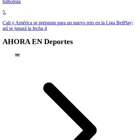
futbolista
5
.
Cali y América se preparan para un nuevo reto en la Liga BetPlay;
así se jugará la fecha 4
AHORA EN
Deportes