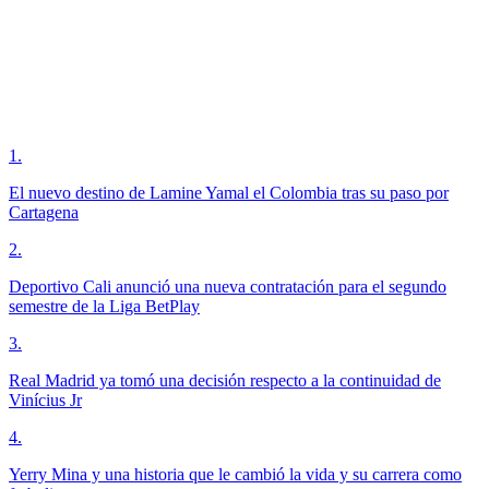
1
.
El nuevo destino de Lamine Yamal el Colombia tras su paso por
Cartagena
2
.
Deportivo Cali anunció una nueva contratación para el segundo
semestre de la Liga BetPlay
3
.
Real Madrid ya tomó una decisión respecto a la continuidad de
Vinícius Jr
4
.
Yerry Mina y una historia que le cambió la vida y su carrera como