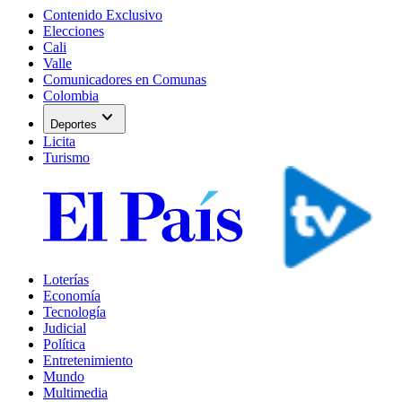
Contenido Exclusivo
Elecciones
Cali
Valle
Comunicadores en Comunas
Colombia
expand_more
Deportes
Licita
Turismo
Loterías
Economía
Tecnología
Judicial
Política
Entretenimiento
Mundo
Multimedia