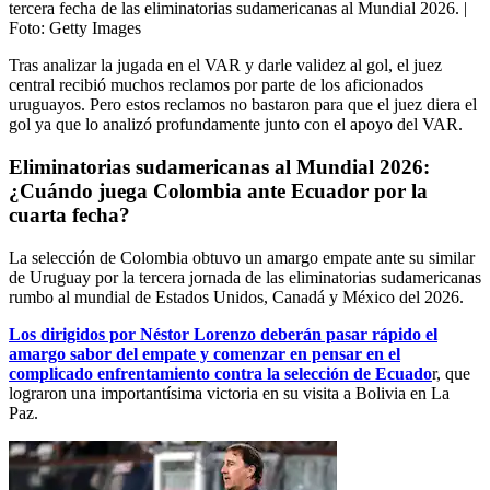
tercera fecha de las eliminatorias sudamericanas al Mundial 2026.
|
Foto:
Getty Images
Tras analizar la jugada en el VAR y darle validez al gol, el juez
central recibió muchos reclamos por parte de los aficionados
uruguayos. Pero estos reclamos no bastaron para que el juez diera el
gol ya que lo analizó profundamente junto con el apoyo del VAR.
Eliminatorias sudamericanas al Mundial 2026:
¿Cuándo juega Colombia ante Ecuador por la
cuarta fecha?
La selección de Colombia obtuvo un amargo empate ante su similar
de Uruguay por la tercera jornada de las eliminatorias sudamericanas
rumbo al mundial de Estados Unidos, Canadá y México del 2026.
Los dirigidos por Néstor Lorenzo deberán pasar rápido el
amargo sabor del empate y comenzar en pensar en el
complicado enfrentamiento contra la selección de Ecuado
r, que
lograron una importantísima victoria en su visita a Bolivia en La
Paz.