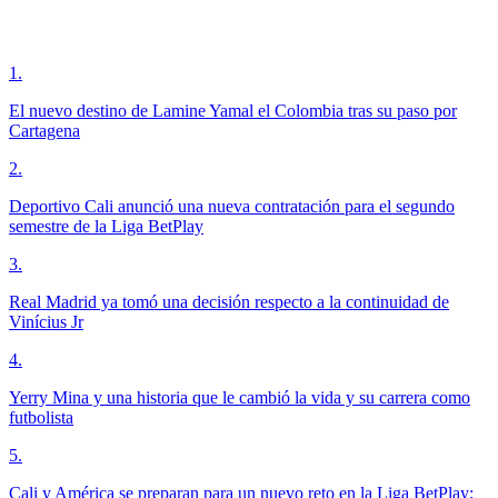
1
.
El nuevo destino de Lamine Yamal el Colombia tras su paso por
Cartagena
2
.
Deportivo Cali anunció una nueva contratación para el segundo
semestre de la Liga BetPlay
3
.
Real Madrid ya tomó una decisión respecto a la continuidad de
Vinícius Jr
4
.
Yerry Mina y una historia que le cambió la vida y su carrera como
futbolista
5
.
Cali y América se preparan para un nuevo reto en la Liga BetPlay;