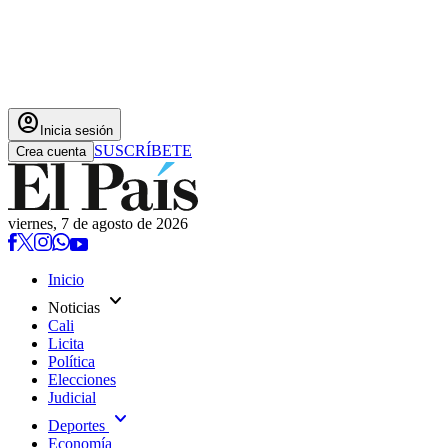
account_circle
Inicia sesión
SUSCRÍBETE
Crea cuenta
viernes, 7 de agosto de 2026
Inicio
expand_more
Noticias
Cali
Licita
Política
Elecciones
Judicial
expand_more
Deportes
Economía