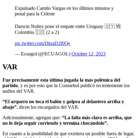
Expulsado Camilo Vargas en los últimos minutos y
penal para la Celeste
Darwin Nuñez pone el empate entre Uruguay 🇺🇾 🆚
Colombia 🇨🇴 (2 a 2)
pic.twitter.com/DkraD2l0Qe
— Ecuagol (@ECUAGOL)
October 12, 2023
VAR
Fue precisamente esta última jugada la más polémica del
partido
, y es por esto que la Conmebol publicó recientemente los
audios del VAR.
“El arquero no toca el balón y golpea al delantero arriba y
abajo”
, dicen los encargados del VAR.
Adicionalmente, agregan que:
“La falta más clara es arriba, que
no lo deja seguir corriendo y termina chocándolo”.
En cuanto a la posibilidad de que existiera un posible fuera de lugar,