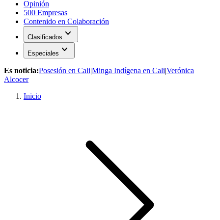
Opinión
500 Empresas
Contenido en Colaboración
expand_more
Clasificados
expand_more
Especiales
Es noticia:
Posesión en Cali
|
Minga Indígena en Cali
|
Verónica
Alcocer
Inicio