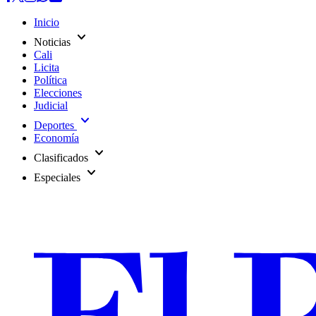
Inicio
expand_more
Noticias
Cali
Licita
Política
Elecciones
Judicial
expand_more
Deportes
Economía
expand_more
Clasificados
expand_more
Especiales