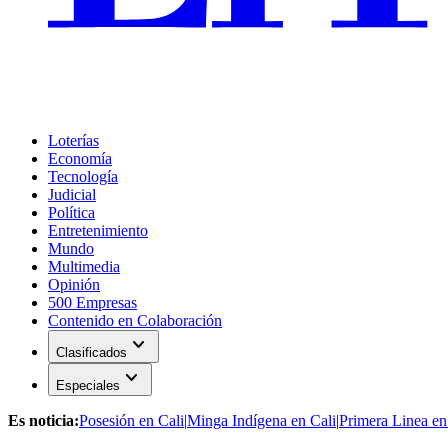
Loterías
Economía
Tecnología
Judicial
Política
Entretenimiento
Mundo
Multimedia
Opinión
500 Empresas
Contenido en Colaboración
expand_more
Clasificados
expand_more
Especiales
Es noticia:
Posesión en Cali
|
Minga Indígena en Cali
|
Primera Linea en