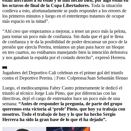
están aferrados a su estilo y lo han hecho bien, por algo están en
los octavos de final de la Copa Libertadores.
Toda la situación
conlleva a esto, afortunadamente se pudo responder a los errores de
los primeros minutos y luego en el entretiempo tratamos de ocupar
más espacio en la mitad”.
“Ahí creo que empezamos a mejorar, a tener un poco más la pelota,
para tomar un poco más de confianza. Sin duda que el gol te llena
de confianza y te da la posibilidad de poder descansar un poco de la
presión que ejercía Pereira, teníamos un plan para hacer un bloque
en tres cuartos, no estábamos manejando bien la intención defensiva
y nos ganaban la espalda por el costado derecho”, expresó Herrera.
Jugadores del Deportivo Cali celebran en el primer gol del triunfo
contra el Deportivo Pereira.
| Foto:
Colprensa/Juan Sebastián Henao
Luego, el mediocampista Fabry Castro primeramente le dedicó el
triunfo al técnico Jorge Luis Pinto, que por diferencias con las
directivas, dejó el cargo de entrenador hace un poco más de una
semana:
“Antes de responder la pregunta, de parte del grupo
queremos esta victoria al ‘profe’ Pinto, que hoy ya trabaja con
nosotros. Todo el trabajo de hoy y lo que ha hecho Sergio
Herrera ha sido la gran base de lo que él ha dejado”.