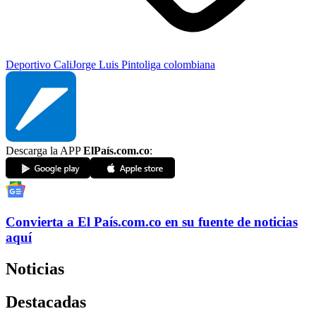
Deportivo Cali
Jorge Luis Pinto
liga colombiana
Descarga la APP
ElPaís.com.co
:
Convierta a
El País
.com.co
en su fuente de noticias
aquí
Noticias
Destacadas