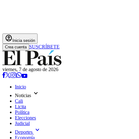
account_circle
Inicia sesión
SUSCRÍBETE
Crea cuenta
viernes, 7 de agosto de 2026
Inicio
expand_more
Noticias
Cali
Licita
Política
Elecciones
Judicial
expand_more
Deportes
Economía