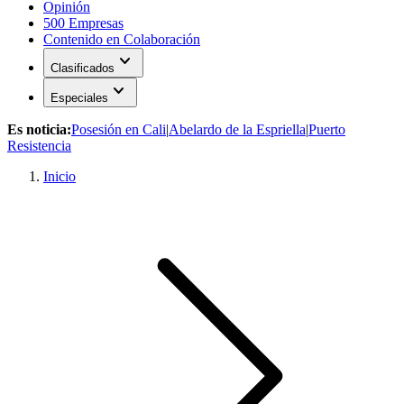
Opinión
500 Empresas
Contenido en Colaboración
expand_more
Clasificados
expand_more
Especiales
Es noticia:
Posesión en Cali
|
Abelardo de la Espriella
|
Puerto
Resistencia
Inicio