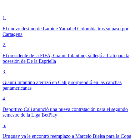
1
.
El nuevo destino de Lamine Yamal el Colombia tras su paso por
Cartagena
2
.
El presidente de la FIFA, Gianni Infantino, sí llegó a Cali para la
posesión de De la Espriella
3
.
Gianni Infantino aterrizó en Cali y sorprendió en las canchas
panamericanas
4
.
Deportivo Cali anunció una nueva contratación para el segundo
semestre de la Liga BetPlay
5
.
Uruguay ya le encontró reemplazo a Marcelo Bielsa para la Copa