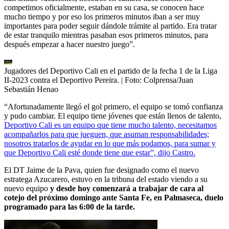
competimos oficialmente, estaban en su casa, se conocen hace
mucho tiempo y por eso los primeros minutos iban a ser muy
importantes para poder seguir dándole trámite al partido. Era tratar
de estar tranquilo mientras pasaban esos primeros minutos, para
después empezar a hacer nuestro juego”.
Jugadores del Deportivo Cali en el partido de la fecha 1 de la Liga
II-2023 contra el Deportivo Pereira.
| Foto:
Colprensa/Juan
Sebastián Henao
“Afortunadamente llegó el gol primero, el equipo se tomó confianza
y pudo cambiar. El equipo tiene jóvenes que están llenos de talento,
Deportivo Cali es un equipo que tiene mucho talento, necesitamos
acompañarlos para que jueguen, que asuman responsabilidades;
nosotros tratarlos de ayudar en lo que más podamos, para sumar y
que Deportivo Cali esté donde tiene que estar”, dijo Castro.
El DT Jaime de la Pava, quien fue designado como el nuevo
estratega Azucarero, estuvo en la tribuna del estado viendo a su
nuevo equipo
y desde hoy comenzará a trabajar de cara al
cotejo del próximo domingo ante Santa Fe, en Palmaseca, duelo
programado para las 6:00 de la tarde.