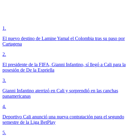
1
.
El nuevo destino de Lamine Yamal el Colombia tras su paso por
Cartagena
2
.
El presidente de la FIFA, Gianni Infantino, sí llegó a Cali para la
posesión de De la Espriella
3
.
Gianni Infantino aterrizó en Cali y sorprendió en las canchas
panamericanas
4
.
Deportivo Cali anunció una nueva contratación para el segundo
semestre de la Liga BetPlay
5
.