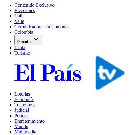
Contenido Exclusivo
Elecciones
Cali
Valle
Comunicadores en Comunas
Colombia
expand_more
Deportes
Licita
Turismo
Loterías
Economía
Tecnología
Judicial
Política
Entretenimiento
Mundo
Multimedia