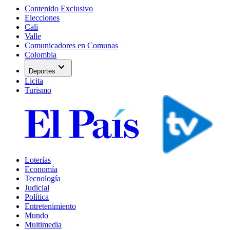
Contenido Exclusivo
Elecciones
Cali
Valle
Comunicadores en Comunas
Colombia
expand_more
Deportes
Licita
Turismo
Loterías
Economía
Tecnología
Judicial
Política
Entretenimiento
Mundo
Multimedia