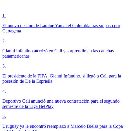
1
.
El nuevo destino de Lamine Yamal el Colombia tras su paso por
Cartagena
2
.
Gianni Infantino aterrizó en Cali y sorprendió en las canchas
panamericanas
3
.
El presidente de la FIFA, Gianni Infantino, sí llegó a Cali para la
posesión de De la Espriella
4
.
Deportivo Cali anunció una nueva contratación para el segundo
semestre de la Liga BetPlay
5
.
Uruguay ya le encontró reemplazo a Marcelo Bielsa para la Copa