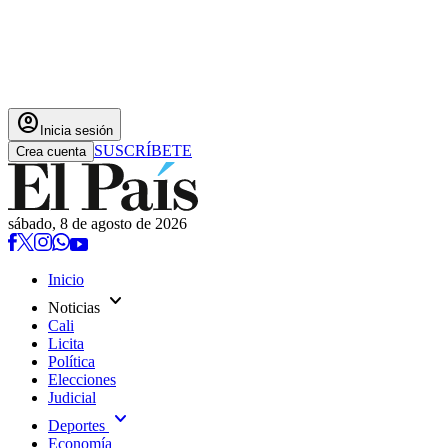
account_circle
Inicia sesión
SUSCRÍBETE
Crea cuenta
sábado, 8 de agosto de 2026
Inicio
expand_more
Noticias
Cali
Licita
Política
Elecciones
Judicial
expand_more
Deportes
Economía