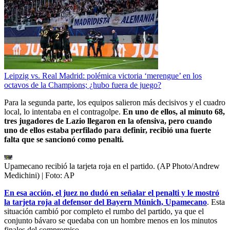
Leipzig vs. Real Madrid: polémica victoria ‘merengue’ en los
octavos de la Champions; ¿hubo fuera de juego?
Para la segunda parte, los equipos salieron más decisivos y el cuadro
local, lo intentaba en el contragolpe.
En uno de ellos, al minuto 68,
tres jugadores de Lazio llegaron en la ofensiva, pero cuando
uno de ellos estaba perfilado para definir, recibió una fuerte
falta que se sancionó como penalti.
Upamecano recibió la tarjeta roja en el partido. (AP Photo/Andrew
Medichini)
| Foto:
AP
En esa acción, el juez no dudó en señalar el penalti y le mostró
la tarjeta roja al defensor del Bayern Múnich, Upamecano
. Esta
situación cambió por completo el rumbo del partido, ya que el
conjunto bávaro se quedaba con un hombre menos en los minutos
finales del compromiso.