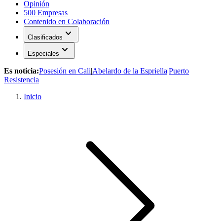
Opinión
500 Empresas
Contenido en Colaboración
expand_more
Clasificados
expand_more
Especiales
Es noticia:
Posesión en Cali
|
Abelardo de la Espriella
|
Puerto
Resistencia
Inicio