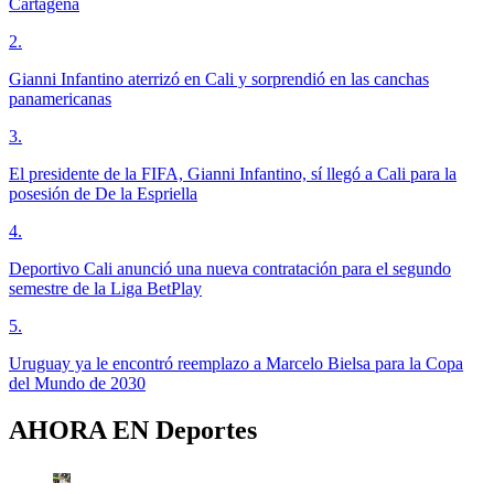
Cartagena
2
.
Gianni Infantino aterrizó en Cali y sorprendió en las canchas
panamericanas
3
.
El presidente de la FIFA, Gianni Infantino, sí llegó a Cali para la
posesión de De la Espriella
4
.
Deportivo Cali anunció una nueva contratación para el segundo
semestre de la Liga BetPlay
5
.
Uruguay ya le encontró reemplazo a Marcelo Bielsa para la Copa
del Mundo de 2030
AHORA EN
Deportes