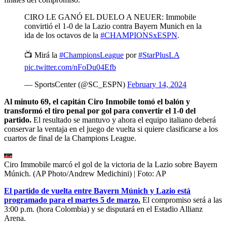
CIRO LE GANÓ EL DUELO A NEUER: Immobile
convirtió el 1-0 de la Lazio contra Bayern Munich en la
ida de los octavos de la
#CHAMPIONSxESPN
.
📺 Mirá la
#ChampionsLeague
por
#StarPlusLA
pic.twitter.com/nFoDu04Efb
— SportsCenter (@SC_ESPN)
February 14, 2024
Al minuto 69, el capitán Ciro Inmobile tomó el balón y
transformó el tiro penal por gol para convertir el 1-0 del
partido.
El resultado se mantuvo y ahora el equipo italiano deberá
conservar la ventaja en el juego de vuelta si quiere clasificarse a los
cuartos de final de la Champions League.
Ciro Immobile marcó el gol de la victoria de la Lazio sobre Bayern
Múnich. (AP Photo/Andrew Medichini)
| Foto:
AP
El partido de vuelta entre Bayern Múnich y Lazio está
programado para el martes 5 de marzo.
El compromiso será a las
3:00 p.m. (hora Colombia) y se disputará en el Estadio Allianz
Arena.