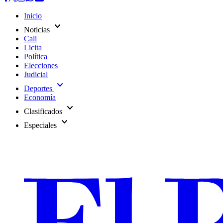
Inicio
expand_more
Noticias
Cali
Licita
Política
Elecciones
Judicial
expand_more
Deportes
Economía
expand_more
Clasificados
expand_more
Especiales