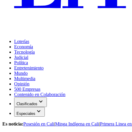
Loterías
Economía
Tecnología
Judicial
Política
Entretenimiento
Mundo
Multimedia
Opinión
500 Empresas
Contenido en Colaboración
expand_more
Clasificados
expand_more
Especiales
Es noticia:
Posesión en Cali
|
Minga Indígena en Cali
|
Primera Linea en