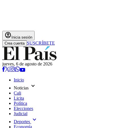
account_circle
Inicia sesión
SUSCRÍBETE
Crea cuenta
jueves, 6 de agosto de 2026
Inicio
expand_more
Noticias
Cali
Licita
Política
Elecciones
Judicial
expand_more
Deportes
Economía