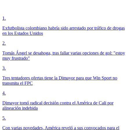
1
.
Exfutbolista colombiano habría sido arrestado por tráfico de drogas
en los Estados Unidos
2
.
Tomás Ángel se desahoga, tras fallar varias opciones de gol: "estoy
muy frustrado"
3
.
Tres tentadores ofertas tiene la Dimayor para que Win Sport no
transmita el FPC
4
.
Dimayor tomó radical decisión contra el América de Cali por
alineación indebida
5
.
Con varias novedades, América reveló a sus convocados para el