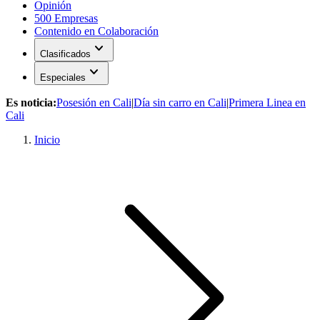
Opinión
500 Empresas
Contenido en Colaboración
expand_more
Clasificados
expand_more
Especiales
Es noticia:
Posesión en Cali
|
Día sin carro en Cali
|
Primera Linea en
Cali
Inicio