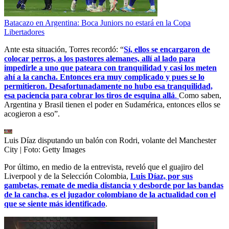
Batacazo en Argentina: Boca Juniors no estará en la Copa
Libertadores
Ante esta situación, Torres recordó: “
Sí, ellos se encargaron de
colocar perros, a los pastores alemanes, allí al lado para
impedirle a uno que pateara con tranquilidad y casi los meten
ahí a la cancha. Entonces era muy complicado y pues se lo
permitieron. Desafortunadamente no hubo esa tranquilidad,
esa paciencia para cobrar los tiros de esquina allá
.
Como saben,
Argentina y Brasil tienen el poder en Sudamérica, entonces ellos se
acogieron a eso”.
Luis Díaz disputando un balón con Rodri, volante del Manchester
City
| Foto:
Getty Images
Por último, en medio de la entrevista, reveló que el guajiro del
Liverpool y de la Selección Colombia,
Luis Díaz, por sus
gambetas, remate de media distancia y desborde por las bandas
de la cancha, es el jugador colombiano de la actualidad con el
que se siente más identificado
.