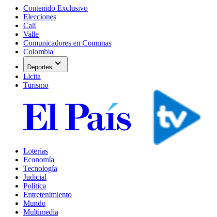
Contenido Exclusivo
Elecciones
Cali
Valle
Comunicadores en Comunas
Colombia
expand_more
Deportes
Licita
Turismo
Loterías
Economía
Tecnología
Judicial
Política
Entretenimiento
Mundo
Multimedia