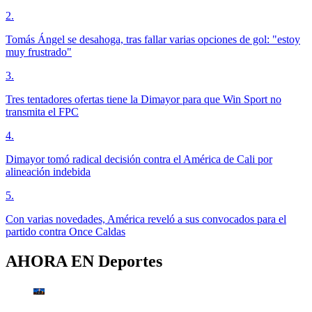
2
.
Tomás Ángel se desahoga, tras fallar varias opciones de gol: "estoy
muy frustrado"
3
.
Tres tentadores ofertas tiene la Dimayor para que Win Sport no
transmita el FPC
4
.
Dimayor tomó radical decisión contra el América de Cali por
alineación indebida
5
.
Con varias novedades, América reveló a sus convocados para el
partido contra Once Caldas
AHORA EN
Deportes