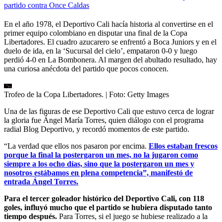
partido contra Once Caldas
En el año 1978, el Deportivo Cali hacía historia al convertirse en el
primer equipo colombiano en disputar una final de la Copa
Libertadores. El cuadro azucarero se enfrentó a Boca Juniors y en el
duelo de ida, en la ‘Sucursal del cielo’, empataron 0-0 y luego
perdió 4-0 en La Bombonera. Al margen del abultado resultado, hay
una curiosa anécdota del partido que pocos conocen.
Trofeo de la Copa Libertadores.
| Foto:
Getty Images
Una de las figuras de ese Deportivo Cali que estuvo cerca de lograr
la gloria fue Ángel María Torres, quien diálogo con el programa
radial Blog Deportivo, y recordó momentos de este partido.
“La verdad que ellos nos pasaron por encima.
Ellos estaban frescos
porque la final la postergaron un mes, no la jugaron como
siempre a los ocho días, sino que la postergaron un mes y
nosotros estábamos en plena competencia”, manifestó de
entrada Ángel Torres.
Para el tercer goleador histórico del Deportivo Cali, con 118
goles, influyó mucho que el partido se hubiera disputado tanto
tiempo después.
Para Torres, si el juego se hubiese realizado a la