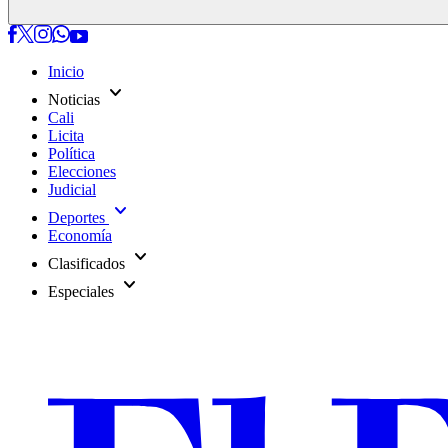
Inicio
expand_more
Noticias
Cali
Licita
Política
Elecciones
Judicial
expand_more
Deportes
Economía
expand_more
Clasificados
expand_more
Especiales