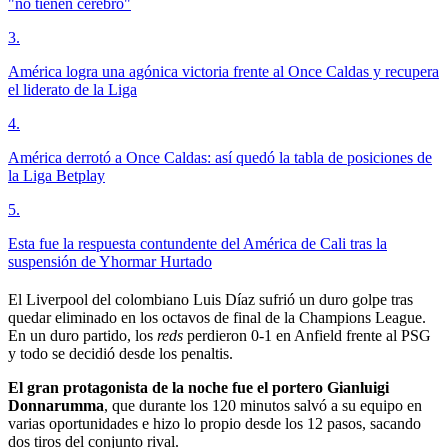
"no tienen cerebro"
3
.
América logra una agónica victoria frente al Once Caldas y recupera
el liderato de la Liga
4
.
América derrotó a Once Caldas: así quedó la tabla de posiciones de
la Liga Betplay
5
.
Esta fue la respuesta contundente del América de Cali tras la
suspensión de Yhormar Hurtado
El Liverpool del colombiano Luis Díaz sufrió un duro golpe tras
quedar eliminado en los octavos de final de la Champions League.
En un duro partido, los
reds
perdieron 0-1 en Anfield frente al PSG
y todo se decidió desde los penaltis.
El gran protagonista de la noche fue el portero Gianluigi
Donnarumma
, que durante los 120 minutos salvó a su equipo en
varias oportunidades e hizo lo propio desde los 12 pasos, sacando
dos tiros del conjunto rival.