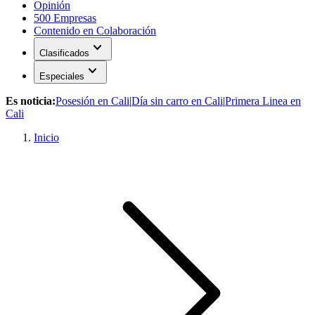
Opinión
500 Empresas
Contenido en Colaboración
expand_more
Clasificados
expand_more
Especiales
Es noticia:
Posesión en Cali
|
Día sin carro en Cali
|
Primera Linea en
Cali
Inicio