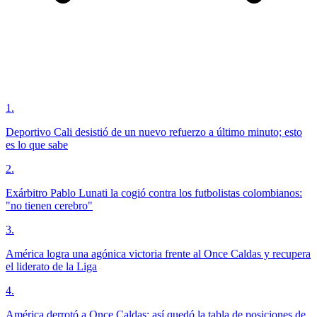
1
.
Deportivo Cali desistió de un nuevo refuerzo a último minuto; esto
es lo que sabe
2
.
Exárbitro Pablo Lunati la cogió contra los futbolistas colombianos:
"no tienen cerebro"
3
.
América logra una agónica victoria frente al Once Caldas y recupera
el liderato de la Liga
4
.
América derrotó a Once Caldas: así quedó la tabla de posiciones de