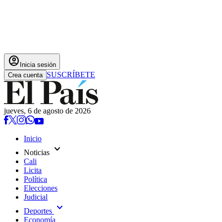
account_circle
Inicia sesión
SUSCRÍBETE
Crea cuenta
jueves, 6 de agosto de 2026
Inicio
expand_more
Noticias
Cali
Licita
Política
Elecciones
Judicial
expand_more
Deportes
Economía