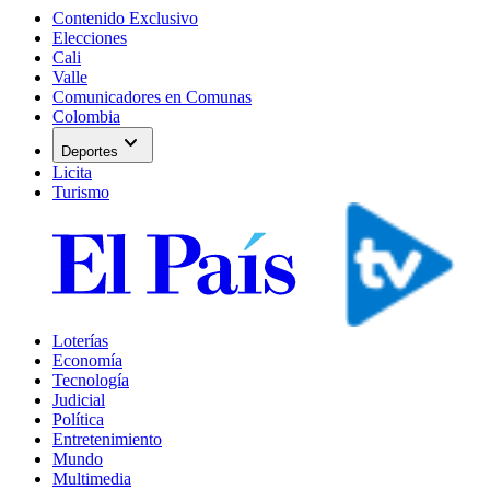
Contenido Exclusivo
Elecciones
Cali
Valle
Comunicadores en Comunas
Colombia
expand_more
Deportes
Licita
Turismo
Loterías
Economía
Tecnología
Judicial
Política
Entretenimiento
Mundo
Multimedia