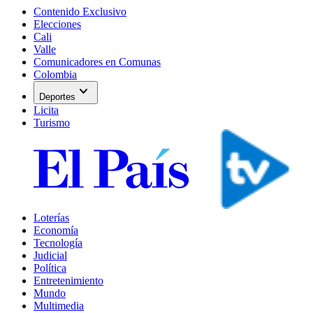
Contenido Exclusivo
Elecciones
Cali
Valle
Comunicadores en Comunas
Colombia
expand_more
Deportes
Licita
Turismo
Loterías
Economía
Tecnología
Judicial
Política
Entretenimiento
Mundo
Multimedia