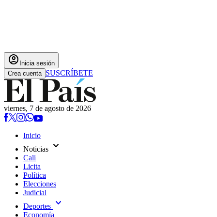
account_circle
Inicia sesión
SUSCRÍBETE
Crea cuenta
viernes, 7 de agosto de 2026
Inicio
expand_more
Noticias
Cali
Licita
Política
Elecciones
Judicial
expand_more
Deportes
Economía