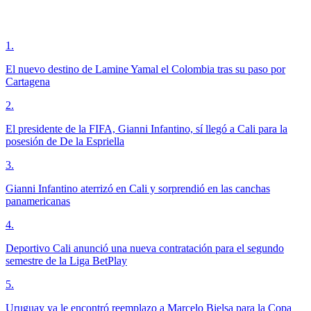
1
.
El nuevo destino de Lamine Yamal el Colombia tras su paso por
Cartagena
2
.
El presidente de la FIFA, Gianni Infantino, sí llegó a Cali para la
posesión de De la Espriella
3
.
Gianni Infantino aterrizó en Cali y sorprendió en las canchas
panamericanas
4
.
Deportivo Cali anunció una nueva contratación para el segundo
semestre de la Liga BetPlay
5
.
Uruguay ya le encontró reemplazo a Marcelo Bielsa para la Copa