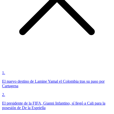
1
.
El nuevo destino de Lamine Yamal el Colombia tras su paso por
Cartagena
2
.
El presidente de la FIFA, Gianni Infantino, sí llegó a Cali para la
posesión de De la Espriella