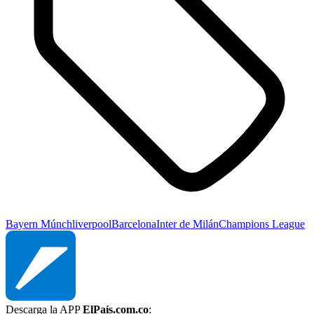
Bayern Múnch
liverpool
Barcelona
Inter de Milán
Champions League
Descarga la APP
ElPaís.com.co
: