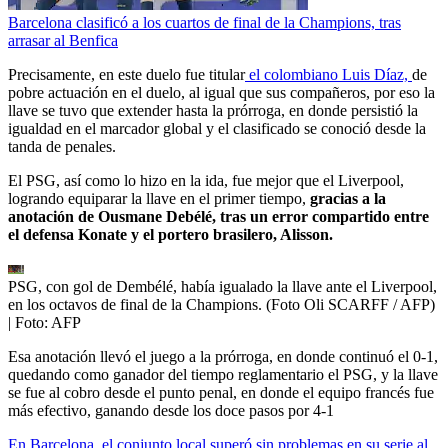
Barcelona clasificó a los cuartos de final de la Champions, tras
arrasar al Benfica
Precisamente, en este duelo fue titular
el colombiano Luis Díaz,
de
pobre actuación en el duelo, al igual que sus compañeros, por eso la
llave se tuvo que extender hasta la prórroga, en donde persistió la
igualdad en el marcador global y el clasificado se conoció desde la
tanda de penales.
El PSG, así como lo hizo en la ida, fue mejor que el Liverpool,
logrando equiparar la llave en el primer tiempo,
gracias a la
anotación de Ousmane Debélé, tras un error compartido entre
el defensa Konate y el portero brasilero, Alisson.
PSG, con gol de Dembélé, había igualado la llave ante el Liverpool,
en los octavos de final de la Champions. (Foto Oli SCARFF / AFP)
| Foto:
AFP
Esa anotación llevó el juego a la prórroga, en donde continuó el 0-1,
quedando como ganador del tiempo reglamentario el PSG, y la llave
se fue al cobro desde el punto penal, en donde el equipo francés fue
más efectivo, ganando desde los doce pasos por 4-1
En Barcelona, el conjunto local superó sin problemas en su serie al