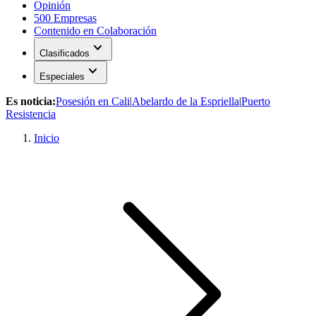
Opinión
500 Empresas
Contenido en Colaboración
expand_more
Clasificados
expand_more
Especiales
Es noticia:
Posesión en Cali
|
Abelardo de la Espriella
|
Puerto
Resistencia
Inicio