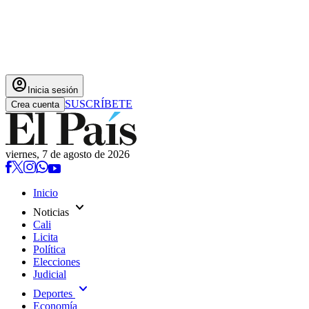
account_circle
Inicia sesión
SUSCRÍBETE
Crea cuenta
viernes, 7 de agosto de 2026
Inicio
expand_more
Noticias
Cali
Licita
Política
Elecciones
Judicial
expand_more
Deportes
Economía