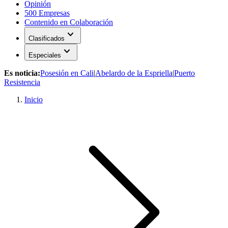
Opinión
500 Empresas
Contenido en Colaboración
expand_more
Clasificados
expand_more
Especiales
Es noticia:
Posesión en Cali
|
Abelardo de la Espriella
|
Puerto
Resistencia
Inicio