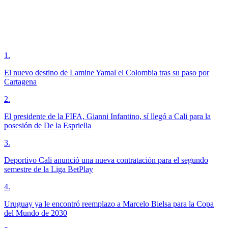
1
.
El nuevo destino de Lamine Yamal el Colombia tras su paso por
Cartagena
2
.
El presidente de la FIFA, Gianni Infantino, sí llegó a Cali para la
posesión de De la Espriella
3
.
Deportivo Cali anunció una nueva contratación para el segundo
semestre de la Liga BetPlay
4
.
Uruguay ya le encontró reemplazo a Marcelo Bielsa para la Copa
del Mundo de 2030