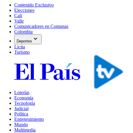
Contenido Exclusivo
Elecciones
Cali
Valle
Comunicadores en Comunas
Colombia
expand_more
Deportes
Licita
Turismo
Loterías
Economía
Tecnología
Judicial
Política
Entretenimiento
Mundo
Multimedia