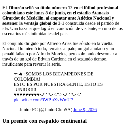
El Tiburón selló su título número 12 en el fútbol profesional
colombiano este lunes 8 de junio, en el estadio Atanasio
Girardot de Medellín, al empatar ante Atlético Nacional y
sostener la ventaja global de 3-1
construida desde el partido de
ida. Una hazaña que logró en condición de visitante, en uno de los
escenarios más intimidantes del país.
El conjunto dirigido por Alfredo Arias fue sólido en la vuelta.
Nacional lo intentó todo, remates al palo, un gol anulado y un
penalti fallado por Alfredo Morelos, pero solo pudo descontar a
través de un gol de Edwin Cardona en el segundo tiempo,
insuficiente para revertir la serie.
🦈🔥 ¡SOMOS LOS BICAMPEONES DE
COLOMBIA!
ESTO ES POR NUESTRA GENTE, ESTO ES
JUNIOR!!!!
♥️♥️♥️♥️♥️♥️♥️♥️♥️🤍🤍🤍🤍🤍🤍🤍🤍🤍
pic.twitter.com/9WBuXvWmU7
— Junior FC (@JuniorClubSA)
June 9, 2026
Un premio con respaldo continental