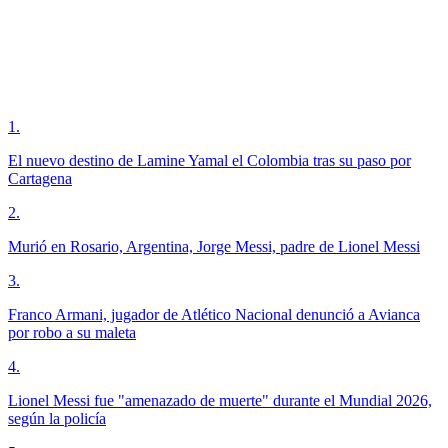
1
.
El nuevo destino de Lamine Yamal el Colombia tras su paso por
Cartagena
2
.
Murió en Rosario, Argentina, Jorge Messi, padre de Lionel Messi
3
.
Franco Armani, jugador de Atlético Nacional denunció a Avianca
por robo a su maleta
4
.
Lionel Messi fue "amenazado de muerte" durante el Mundial 2026,
según la policía