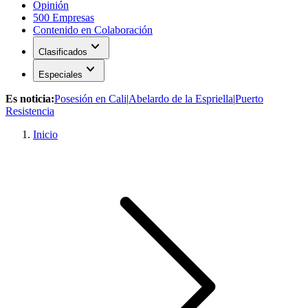
Opinión
500 Empresas
Contenido en Colaboración
expand_more
Clasificados
expand_more
Especiales
Es noticia:
Posesión en Cali
|
Abelardo de la Espriella
|
Puerto
Resistencia
Inicio