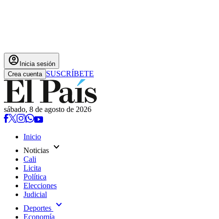
account_circle
Inicia sesión
SUSCRÍBETE
Crea cuenta
sábado, 8 de agosto de 2026
Inicio
expand_more
Noticias
Cali
Licita
Política
Elecciones
Judicial
expand_more
Deportes
Economía