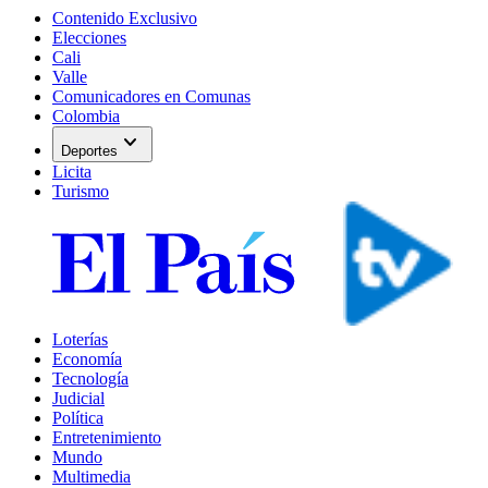
Contenido Exclusivo
Elecciones
Cali
Valle
Comunicadores en Comunas
Colombia
expand_more
Deportes
Licita
Turismo
Loterías
Economía
Tecnología
Judicial
Política
Entretenimiento
Mundo
Multimedia