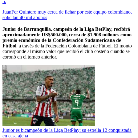
5
.
JuanFer Quintero muy cerca de fichar por este equipo colombiano,
solicitan 40 mil abonos
Junior de Barranquilla, campeón de la Liga BetPlay, recibirá
aproximadamente US$500.000, cerca de $1.908 millones como
premio económico de la Confederación Sudamericana de
Fútbol
, a través de la Federación Colombiana de Fútbol. El monto
corresponde al mismo valor que recibió el club costeño cuando se
coronó en el torneo anterior.
Junior es bicampeón de la Liga BetPlay: su estrella 12 conquistada
en casa ajena