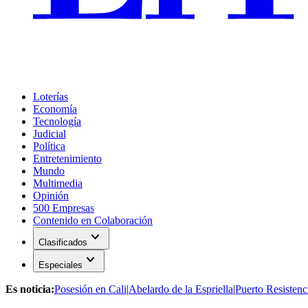
Loterías
Economía
Tecnología
Judicial
Política
Entretenimiento
Mundo
Multimedia
Opinión
500 Empresas
Contenido en Colaboración
expand_more
Clasificados
expand_more
Especiales
Es noticia:
Posesión en Cali
|
Abelardo de la Espriella
|
Puerto Resistenc