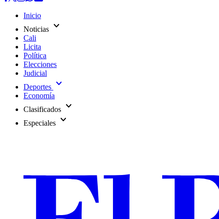
Inicio
expand_more
Noticias
Cali
Licita
Política
Elecciones
Judicial
expand_more
Deportes
Economía
expand_more
Clasificados
expand_more
Especiales