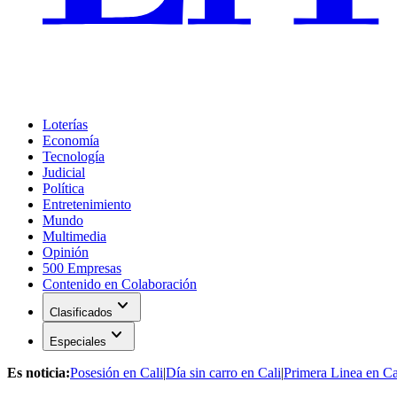
Loterías
Economía
Tecnología
Judicial
Política
Entretenimiento
Mundo
Multimedia
Opinión
500 Empresas
Contenido en Colaboración
expand_more
Clasificados
expand_more
Especiales
Es noticia:
Posesión en Cali
|
Día sin carro en Cali
|
Primera Linea en Ca