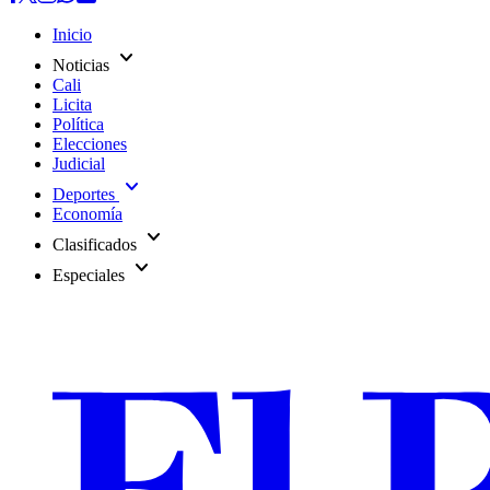
Inicio
expand_more
Noticias
Cali
Licita
Política
Elecciones
Judicial
expand_more
Deportes
Economía
expand_more
Clasificados
expand_more
Especiales