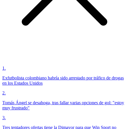
1
.
Exfutbolista colombiano habría sido arrestado por tráfico de drogas
en los Estados Unidos
2
.
Tomás Ángel se desahoga, tras fallar varias opciones de gol: "estoy
muy frustrado"
3
.
Tres tentadores ofertas tiene la Dimayor para que Win Sport no