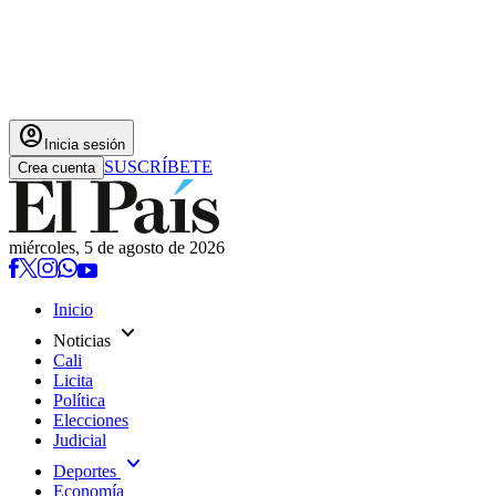
account_circle
Inicia sesión
SUSCRÍBETE
Crea cuenta
miércoles, 5 de agosto de 2026
Inicio
expand_more
Noticias
Cali
Licita
Política
Elecciones
Judicial
expand_more
Deportes
Economía