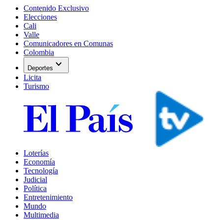
Contenido Exclusivo
Elecciones
Cali
Valle
Comunicadores en Comunas
Colombia
expand_more
Deportes
Licita
Turismo
Loterías
Economía
Tecnología
Judicial
Política
Entretenimiento
Mundo
Multimedia