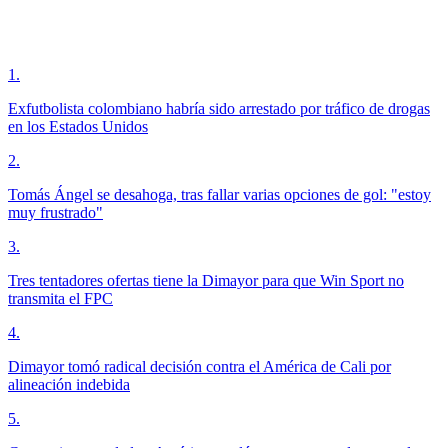
1
.
Exfutbolista colombiano habría sido arrestado por tráfico de drogas
en los Estados Unidos
2
.
Tomás Ángel se desahoga, tras fallar varias opciones de gol: "estoy
muy frustrado"
3
.
Tres tentadores ofertas tiene la Dimayor para que Win Sport no
transmita el FPC
4
.
Dimayor tomó radical decisión contra el América de Cali por
alineación indebida
5
.