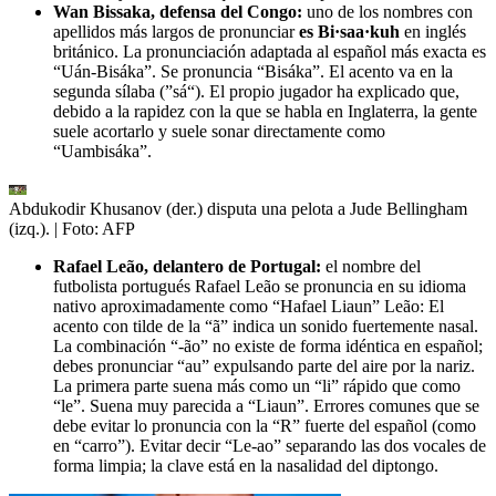
Wan Bissaka, defensa del Congo:
uno de los nombres con
apellidos más largos de pronunciar
es Bi·saa·kuh
en inglés
británico. La pronunciación adaptada al español más exacta es
“Uán-Bisáka”. Se pronuncia “Bisáka”. El acento va en la
segunda sílaba (”sá“). El propio jugador ha explicado que,
debido a la rapidez con la que se habla en Inglaterra, la gente
suele acortarlo y suele sonar directamente como
“Uambisáka”.
Abdukodir Khusanov (der.) disputa una pelota a Jude Bellingham
(izq.).
| Foto:
AFP
Rafael Leão, delantero de Portugal:
el nombre del
futbolista portugués Rafael Leão se pronuncia en su idioma
nativo aproximadamente como “Hafael Liaun” Leão: El
acento con tilde de la “ã” indica un sonido fuertemente nasal.
La combinación “-ão” no existe de forma idéntica en español;
debes pronunciar “au” expulsando parte del aire por la nariz.
La primera parte suena más como un “li” rápido que como
“le”. Suena muy parecida a “Liaun”. Errores comunes que se
debe evitar lo pronuncia con la “R” fuerte del español (como
en “carro”). Evitar decir “Le-ao” separando las dos vocales de
forma limpia; la clave está en la nasalidad del diptongo.