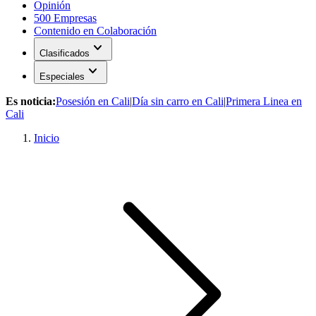
Opinión
500 Empresas
Contenido en Colaboración
expand_more
Clasificados
expand_more
Especiales
Es noticia:
Posesión en Cali
|
Día sin carro en Cali
|
Primera Linea en
Cali
Inicio