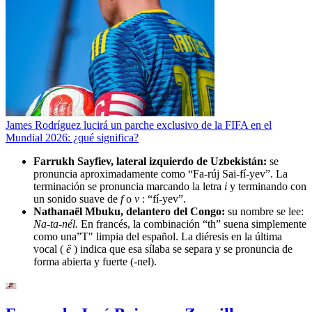
James Rodríguez lucirá un parche exclusivo de la FIFA en el
Mundial 2026: ¿qué significa?
Farrukh Sayfiev, lateral izquierdo de Uzbekistán:
se
pronuncia aproximadamente como “Fa-rúj Sai-fí-yev”. La
terminación se pronuncia marcando la letra
i
y terminando con
un sonido suave de
f
o
v
: “fí-yev”.
Nathanaël Mbuku, delantero del Congo:
su nombre se lee:
Na-ta-nél.
En francés, la combinación “th” suena simplemente
como una”T" limpia del español. La diéresis en la última
vocal (
ë
) indica que esa sílaba se separa y se pronuncia de
forma abierta y fuerte (-nel).