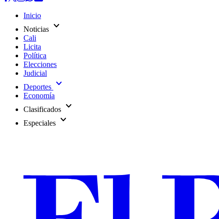
Inicio
expand_more
Noticias
Cali
Licita
Política
Elecciones
Judicial
expand_more
Deportes
Economía
expand_more
Clasificados
expand_more
Especiales