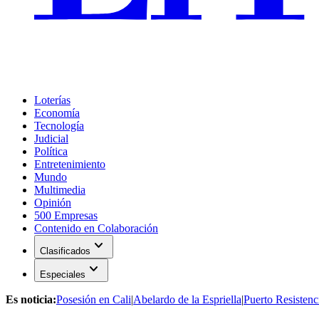
Loterías
Economía
Tecnología
Judicial
Política
Entretenimiento
Mundo
Multimedia
Opinión
500 Empresas
Contenido en Colaboración
expand_more
Clasificados
expand_more
Especiales
Es noticia:
Posesión en Cali
|
Abelardo de la Espriella
|
Puerto Resistenc