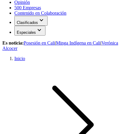
Opinión
500 Empresas
Contenido en Colaboración
expand_more
Clasificados
expand_more
Especiales
Es noticia:
Posesión en Cali
|
Minga Indígena en Cali
|
Verónica
Alcocer
Inicio