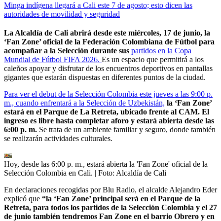
Minga indígena llegará a Cali este 7 de agosto; esto dicen las
autoridades de movilidad y seguridad
La Alcaldía de Cali abrirá desde este miércoles, 17 de junio, la
‘Fan Zone’ oficial de la Federación Colombiana de Fútbol para
acompañar a la Selección durante sus
partidos en la Copa
Mundial de Fútbol FIFA 2026.
Es un espacio que permitirá a los
caleños apoyar y disfrutar de los encuentros deportivos en pantallas
gigantes que estarán dispuestas en diferentes puntos de la ciudad.
Para ver el debut de la Selección Colombia este jueves a las 9:00 p.
m., cuando enfrentará a la Selección de Uzbekistán,
la ‘Fan Zone’
estará en el Parque de La Retreta, ubicado frente al CAM. El
ingreso es libre hasta completar aforo y estará abierta desde las
6:00 p. m.
Se trata de un ambiente familiar y seguro, donde también
se realizarán actividades culturales.
Hoy, desde las 6:00 p. m., estará abierta la 'Fan Zone' oficial de la
Selección Colombia en Cali.
| Foto:
Alcaldía de Cali
En declaraciones recogidas por Blu Radio, el alcalde Alejandro Eder
explicó que
“la ‘Fan Zone’ principal será en el Parque de la
Retreta, para todos los partidos de la Selección Colombia y el 27
de junio también tendremos Fan Zone en el barrio Obrero y en