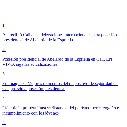
1
.
Así recibió Cali a las delegaciones internacionales para posesión
presidencial de Abelardo de la Espriella
2
.
Posesión presidencial de Abelardo de la Espriella en Cali, EN
VIVO; siga las actualizaciones
3
.
En imágenes: Mejores momentos del dispositivo de seguridad en
Cali, previo a posesión presidencial
4
.
Líder de la primera línea se distancia del petrismo por el engaño e
incumplimiento con los jóvenes
5
.