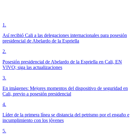
1
.
Así recibió Cali a las delegaciones internacionales para posesión
presidencial de Abelardo de la Espriella
2
.
Posesión presidencial de Abelardo de la Espriella en Cali, EN
VIVO; siga las actualizaciones
3
.
En imágenes: Mejores momentos del dispositivo de seguridad en
Cali, previo a posesión presidencial
4
.
Líder de la primera línea se distancia del petrismo por el engaño e
incumplimiento con los jóvenes
5
.