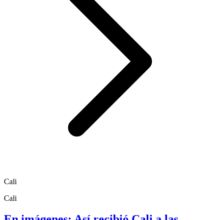
Cali
Cali
En imágenes: Así recibió Cali a las