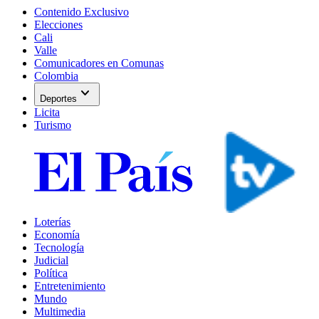
Contenido Exclusivo
Elecciones
Cali
Valle
Comunicadores en Comunas
Colombia
expand_more
Deportes
Licita
Turismo
Loterías
Economía
Tecnología
Judicial
Política
Entretenimiento
Mundo
Multimedia