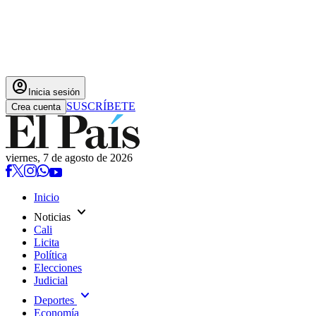
account_circle
Inicia sesión
SUSCRÍBETE
Crea cuenta
viernes, 7 de agosto de 2026
Inicio
expand_more
Noticias
Cali
Licita
Política
Elecciones
Judicial
expand_more
Deportes
Economía