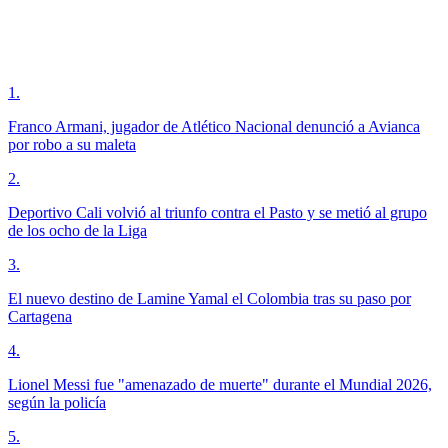
1
.
Franco Armani, jugador de Atlético Nacional denunció a Avianca
por robo a su maleta
2
.
Deportivo Cali volvió al triunfo contra el Pasto y se metió al grupo
de los ocho de la Liga
3
.
El nuevo destino de Lamine Yamal el Colombia tras su paso por
Cartagena
4
.
Lionel Messi fue "amenazado de muerte" durante el Mundial 2026,
según la policía
5
.