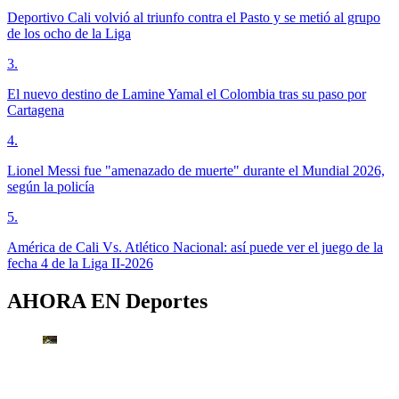
Deportivo Cali volvió al triunfo contra el Pasto y se metió al grupo
de los ocho de la Liga
3
.
El nuevo destino de Lamine Yamal el Colombia tras su paso por
Cartagena
4
.
Lionel Messi fue "amenazado de muerte" durante el Mundial 2026,
según la policía
5
.
América de Cali Vs. Atlético Nacional: así puede ver el juego de la
fecha 4 de la Liga II-2026
AHORA EN
Deportes