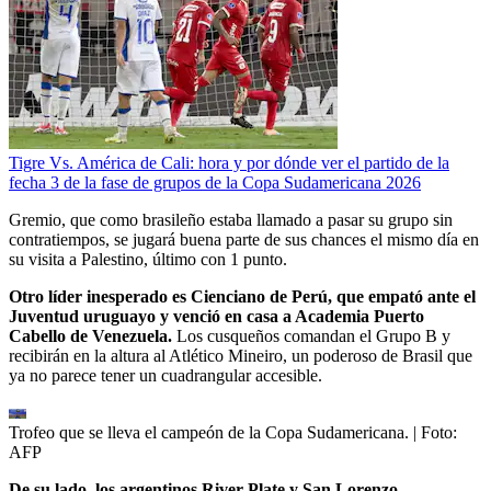
Tigre Vs. América de Cali: hora y por dónde ver el partido de la
fecha 3 de la fase de grupos de la Copa Sudamericana 2026
Gremio, que como brasileño estaba llamado a pasar su grupo sin
contratiempos, se jugará buena parte de sus chances el mismo día en
su visita a Palestino, último con 1 punto.
Otro líder inesperado es Cienciano de Perú, que empató ante el
Juventud uruguayo y venció en casa a Academia Puerto
Cabello de Venezuela.
Los cusqueños comandan el Grupo B y
recibirán en la altura al Atlético Mineiro, un poderoso de Brasil que
ya no parece tener un cuadrangular accesible.
Trofeo que se lleva el campeón de la Copa Sudamericana.
| Foto:
AFP
De su lado, los argentinos River Plate y San Lorenzo