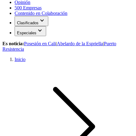
Opinión
500 Empresas
Contenido en Colaboración
expand_more
Clasificados
expand_more
Especiales
Es noticia:
Posesión en Cali
|
Abelardo de la Espriella
|
Puerto
Resistencia
Inicio