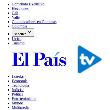
Contenido Exclusivo
Elecciones
Cali
Valle
Comunicadores en Comunas
Colombia
expand_more
Deportes
Licita
Turismo
Loterías
Economía
Tecnología
Judicial
Política
Entretenimiento
Mundo
Multimedia