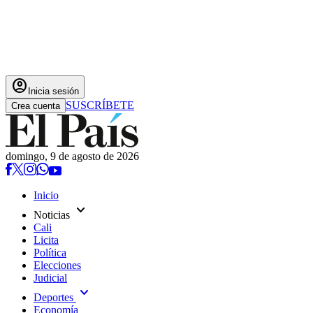
account_circle
Inicia sesión
SUSCRÍBETE
Crea cuenta
domingo, 9 de agosto de 2026
Inicio
expand_more
Noticias
Cali
Licita
Política
Elecciones
Judicial
expand_more
Deportes
Economía