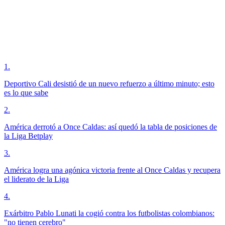
1
.
Deportivo Cali desistió de un nuevo refuerzo a último minuto; esto
es lo que sabe
2
.
América derrotó a Once Caldas: así quedó la tabla de posiciones de
la Liga Betplay
3
.
América logra una agónica victoria frente al Once Caldas y recupera
el liderato de la Liga
4
.
Exárbitro Pablo Lunati la cogió contra los futbolistas colombianos:
"no tienen cerebro"