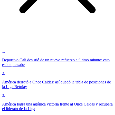
1
.
Deportivo Cali desistió de un nuevo refuerzo a último minuto; esto
es lo que sabe
2
.
América derrotó a Once Caldas: así quedó la tabla de posiciones de
la Liga Betplay
3
.
América logra una agónica victoria frente al Once Caldas y recupera
el liderato de la Liga