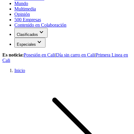
Mundo
Multimedia
Opinión
500 Empresas
Contenido en Colaboración
expand_more
Clasificados
expand_more
Especiales
Es noticia:
Posesión en Cali
|
Día sin carro en Cali
|
Primera Linea en
Cali
Inicio