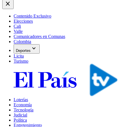
close
Contenido Exclusivo
Elecciones
Cali
Valle
Comunicadores en Comunas
Colombia
expand_more
Deportes
Licita
Turismo
Loterías
Economía
Tecnología
Judicial
Política
Entretenimiento