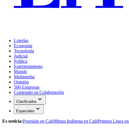
Loterías
Economía
Tecnología
Judicial
Política
Entretenimiento
Mundo
Multimedia
Opinión
500 Empresas
Contenido en Colaboración
expand_more
Clasificados
expand_more
Especiales
Es noticia:
Posesión en Cali
|
Minga Indígena en Cali
|
Primera Linea en