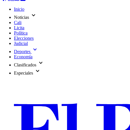
Inicio
expand_more
Noticias
Cali
Licita
Política
Elecciones
Judicial
expand_more
Deportes
Economía
expand_more
Clasificados
expand_more
Especiales