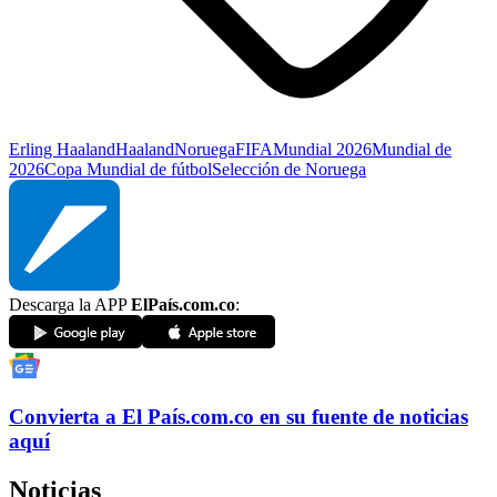
Erling Haaland
Haaland
Noruega
FIFA
Mundial 2026
Mundial de
2026
Copa Mundial de fútbol
Selección de Noruega
Descarga la APP
ElPaís.com.co
:
Convierta a
El País
.com.co
en su fuente de noticias
aquí
Noticias