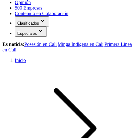
Opinión
500 Empresas
Contenido en Colaboración
expand_more
Clasificados
expand_more
Especiales
Es noticia:
Posesión en Cali
|
Minga Indígena en Cali
|
Primera Linea
en Cali
Inicio