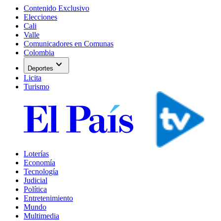
Contenido Exclusivo
Elecciones
Cali
Valle
Comunicadores en Comunas
Colombia
expand_more
Deportes
Licita
Turismo
Loterías
Economía
Tecnología
Judicial
Política
Entretenimiento
Mundo
Multimedia