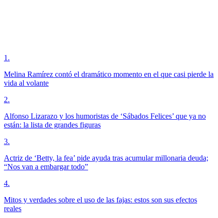
1
.
Melina Ramírez contó el dramático momento en el que casi pierde la
vida al volante
2
.
Alfonso Lizarazo y los humoristas de ‘Sábados Felices’ que ya no
están: la lista de grandes figuras
3
.
Actriz de ‘Betty, la fea’ pide ayuda tras acumular millonaria deuda;
“Nos van a embargar todo”
4
.
Mitos y verdades sobre el uso de las fajas: estos son sus efectos
reales