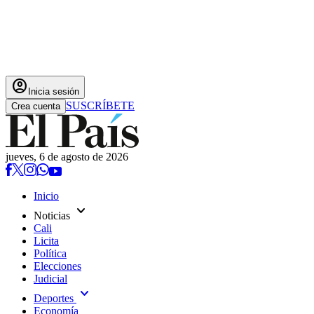
account_circle
Inicia sesión
SUSCRÍBETE
Crea cuenta
jueves, 6 de agosto de 2026
Inicio
expand_more
Noticias
Cali
Licita
Política
Elecciones
Judicial
expand_more
Deportes
Economía