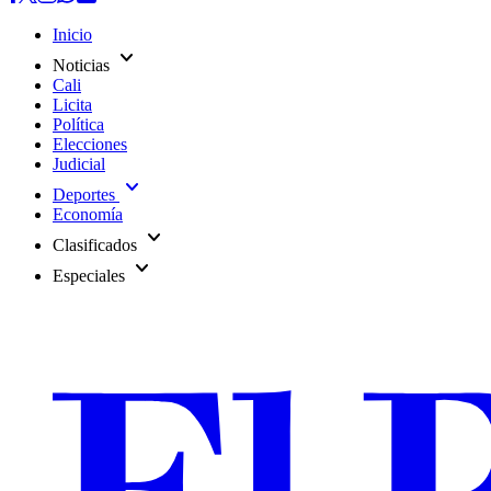
Inicio
expand_more
Noticias
Cali
Licita
Política
Elecciones
Judicial
expand_more
Deportes
Economía
expand_more
Clasificados
expand_more
Especiales