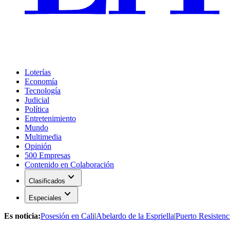
Loterías
Economía
Tecnología
Judicial
Política
Entretenimiento
Mundo
Multimedia
Opinión
500 Empresas
Contenido en Colaboración
expand_more
Clasificados
expand_more
Especiales
Es noticia:
Posesión en Cali
|
Abelardo de la Espriella
|
Puerto Resistenc