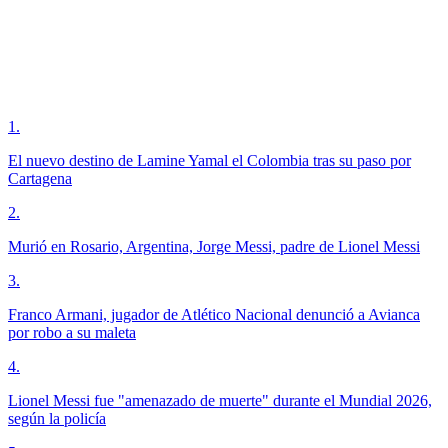
1
.
El nuevo destino de Lamine Yamal el Colombia tras su paso por
Cartagena
2
.
Murió en Rosario, Argentina, Jorge Messi, padre de Lionel Messi
3
.
Franco Armani, jugador de Atlético Nacional denunció a Avianca
por robo a su maleta
4
.
Lionel Messi fue "amenazado de muerte" durante el Mundial 2026,
según la policía