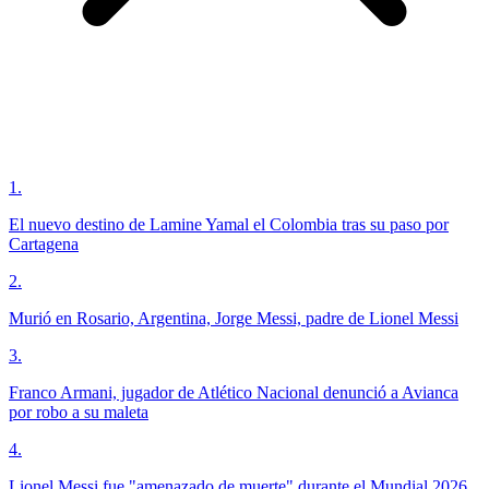
1
.
El nuevo destino de Lamine Yamal el Colombia tras su paso por
Cartagena
2
.
Murió en Rosario, Argentina, Jorge Messi, padre de Lionel Messi
3
.
Franco Armani, jugador de Atlético Nacional denunció a Avianca
por robo a su maleta
4
.
Lionel Messi fue "amenazado de muerte" durante el Mundial 2026,