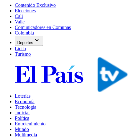
Contenido Exclusivo
Elecciones
Cali
Valle
Comunicadores en Comunas
Colombia
expand_more
Deportes
Licita
Turismo
Loterías
Economía
Tecnología
Judicial
Política
Entretenimiento
Mundo
Multimedia