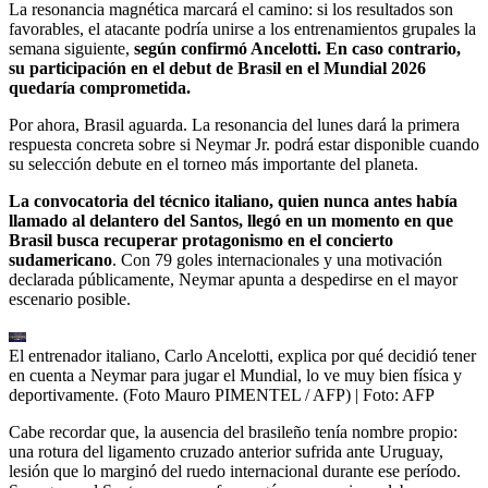
La resonancia magnética marcará el camino: si los resultados son
favorables, el atacante podría unirse a los entrenamientos grupales la
semana siguiente,
según confirmó Ancelotti. En caso contrario,
su participación en el debut de Brasil en el Mundial 2026
quedaría comprometida.
Por ahora, Brasil aguarda. La resonancia del lunes dará la primera
respuesta concreta sobre si Neymar Jr. podrá estar disponible cuando
su selección debute en el torneo más importante del planeta.
La convocatoria del técnico italiano, quien nunca antes había
llamado al delantero del Santos, llegó en un momento en que
Brasil busca recuperar protagonismo en el concierto
sudamericano
. Con 79 goles internacionales y una motivación
declarada públicamente, Neymar apunta a despedirse en el mayor
escenario posible.
El entrenador italiano, Carlo Ancelotti, explica por qué decidió tener
en cuenta a Neymar para jugar el Mundial, lo ve muy bien física y
deportivamente. (Foto Mauro PIMENTEL / AFP)
| Foto:
AFP
Cabe recordar que, la ausencia del brasileño tenía nombre propio:
una rotura del ligamento cruzado anterior sufrida ante Uruguay,
lesión que lo marginó del ruedo internacional durante ese período.