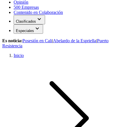
Opinión
500 Empresas
Contenido en Colaboración
expand_more
Clasificados
expand_more
Especiales
Es noticia:
Posesión en Cali
|
Abelardo de la Espriella
|
Puerto
Resistencia
Inicio