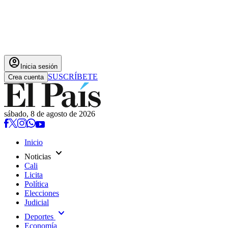
account_circle
Inicia sesión
SUSCRÍBETE
Crea cuenta
sábado, 8 de agosto de 2026
Inicio
expand_more
Noticias
Cali
Licita
Política
Elecciones
Judicial
expand_more
Deportes
Economía