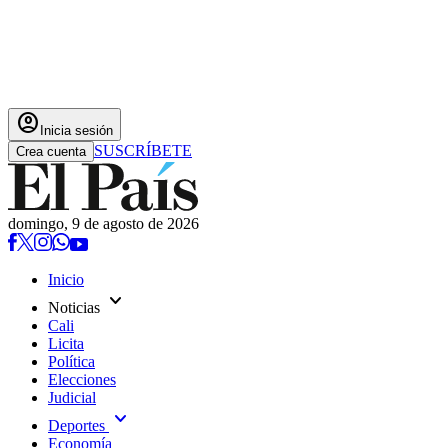
account_circle
Inicia sesión
SUSCRÍBETE
Crea cuenta
domingo, 9 de agosto de 2026
Inicio
expand_more
Noticias
Cali
Licita
Política
Elecciones
Judicial
expand_more
Deportes
Economía