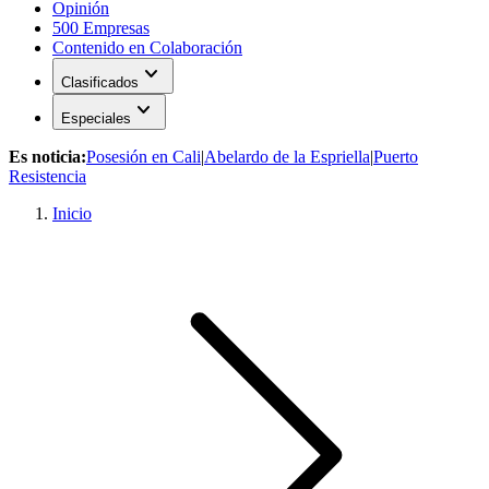
Opinión
500 Empresas
Contenido en Colaboración
expand_more
Clasificados
expand_more
Especiales
Es noticia:
Posesión en Cali
|
Abelardo de la Espriella
|
Puerto
Resistencia
Inicio