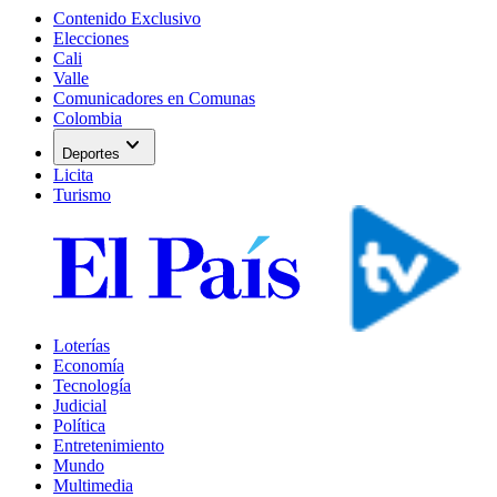
Contenido Exclusivo
Elecciones
Cali
Valle
Comunicadores en Comunas
Colombia
expand_more
Deportes
Licita
Turismo
Loterías
Economía
Tecnología
Judicial
Política
Entretenimiento
Mundo
Multimedia