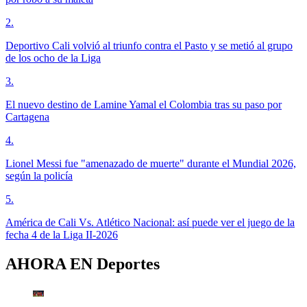
2
.
Deportivo Cali volvió al triunfo contra el Pasto y se metió al grupo
de los ocho de la Liga
3
.
El nuevo destino de Lamine Yamal el Colombia tras su paso por
Cartagena
4
.
Lionel Messi fue "amenazado de muerte" durante el Mundial 2026,
según la policía
5
.
América de Cali Vs. Atlético Nacional: así puede ver el juego de la
fecha 4 de la Liga II-2026
AHORA EN
Deportes