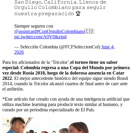
𝚂𝚊𝚗 𝙳𝚒𝚎𝚐𝚘, 𝙲𝚊𝚕𝚒𝚏𝚘𝚛𝚗𝚒𝚊. 𝙻𝚕𝚎𝚗𝚘𝚜 𝚍𝚎
𝙾𝚛𝚐𝚞𝚕𝚕𝚘 𝙲𝚘𝚕𝚘𝚖𝚋𝚒𝚊𝚗𝚘 𝚙𝚊𝚛𝚊 𝚜𝚎𝚐𝚞𝚒𝚛
𝚗𝚞𝚎𝚜𝚝𝚛𝚊 𝚙𝚛𝚎𝚙𝚊𝚛𝚊𝚌𝚒𝚘́𝚗 🏆
Siempre seguros con
@assistcard
#ConOrgulloColombiano
🇨🇴
pic.twitter.com/A0V0ikzipd
— Selección Colombia (@FCFSeleccionCol)
June 4,
2026
Para los aficionados de la ‘Tricolor’,
el torneo tiene un sabor
especial: Colombia regresa a una Copa del Mundo por primera
vez desde Rusia 2018, luego de la dolorosa ausencia en Catar
2022
. El mejor antecedente histórico del equipo sigue siendo Brasil
2014, cuando la Tricolor alcanzó cuartos de final antes de caer ante
el anfitrión.
*Este artículo fue creado con ayuda de una inteligencia artificial que
utiliza machine learning para producir texto similar al humano, y
curado por un periodista especializado de El País.