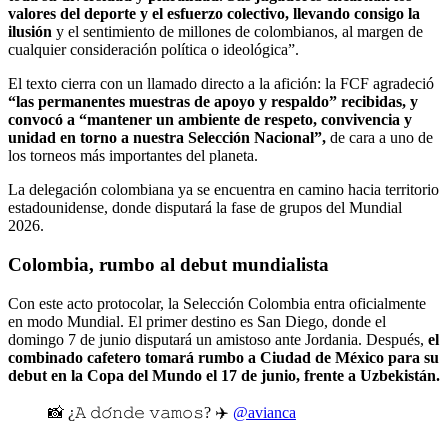
valores del deporte y el esfuerzo colectivo, llevando consigo la
ilusión
y el sentimiento de millones de colombianos, al margen de
cualquier consideración política o ideológica”.
El texto cierra con un llamado directo a la afición: la FCF agradeció
“las permanentes muestras de apoyo y respaldo” recibidas, y
convocó a “mantener un ambiente de respeto, convivencia y
unidad en torno a nuestra Selección Nacional”,
de cara a uno de
los torneos más importantes del planeta.
La delegación colombiana ya se encuentra en camino hacia territorio
estadounidense, donde disputará la fase de grupos del Mundial
2026.
Colombia, rumbo al debut mundialista
Con este acto protocolar, la Selección Colombia entra oficialmente
en modo Mundial. El primer destino es San Diego, donde el
domingo 7 de junio disputará un amistoso ante Jordania. Después,
el
combinado cafetero tomará rumbo a Ciudad de México para su
debut en la Copa del Mundo el 17 de junio, frente a Uzbekistán.
📸 ¿𝙰 𝚍𝚘́𝚗𝚍𝚎 𝚟𝚊𝚖𝚘𝚜? ✈️
@avianca