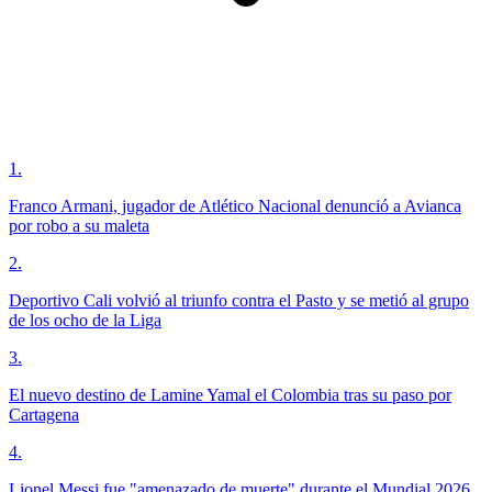
1
.
Franco Armani, jugador de Atlético Nacional denunció a Avianca
por robo a su maleta
2
.
Deportivo Cali volvió al triunfo contra el Pasto y se metió al grupo
de los ocho de la Liga
3
.
El nuevo destino de Lamine Yamal el Colombia tras su paso por
Cartagena
4
.
Lionel Messi fue "amenazado de muerte" durante el Mundial 2026,