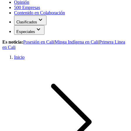
Opinión
500 Empresas
Contenido en Colaboración
expand_more
Clasificados
expand_more
Especiales
Es noticia:
Posesión en Cali
|
Minga Indígena en Cali
|
Primera Linea
en Cali
Inicio