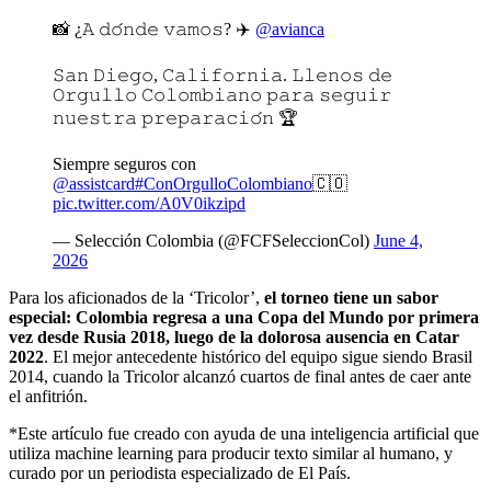
📸 ¿𝙰 𝚍𝚘́𝚗𝚍𝚎 𝚟𝚊𝚖𝚘𝚜? ✈️
@avianca
𝚂𝚊𝚗 𝙳𝚒𝚎𝚐𝚘, 𝙲𝚊𝚕𝚒𝚏𝚘𝚛𝚗𝚒𝚊. 𝙻𝚕𝚎𝚗𝚘𝚜 𝚍𝚎
𝙾𝚛𝚐𝚞𝚕𝚕𝚘 𝙲𝚘𝚕𝚘𝚖𝚋𝚒𝚊𝚗𝚘 𝚙𝚊𝚛𝚊 𝚜𝚎𝚐𝚞𝚒𝚛
𝚗𝚞𝚎𝚜𝚝𝚛𝚊 𝚙𝚛𝚎𝚙𝚊𝚛𝚊𝚌𝚒𝚘́𝚗 🏆
Siempre seguros con
@assistcard
#ConOrgulloColombiano
🇨🇴
pic.twitter.com/A0V0ikzipd
— Selección Colombia (@FCFSeleccionCol)
June 4,
2026
Para los aficionados de la ‘Tricolor’,
el torneo tiene un sabor
especial: Colombia regresa a una Copa del Mundo por primera
vez desde Rusia 2018, luego de la dolorosa ausencia en Catar
2022
. El mejor antecedente histórico del equipo sigue siendo Brasil
2014, cuando la Tricolor alcanzó cuartos de final antes de caer ante
el anfitrión.
*Este artículo fue creado con ayuda de una inteligencia artificial que
utiliza machine learning para producir texto similar al humano, y
curado por un periodista especializado de El País.