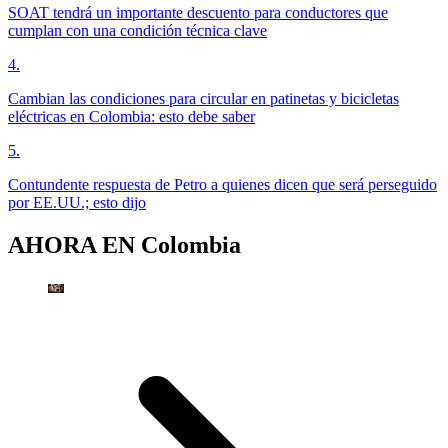
SOAT tendrá un importante descuento para conductores que
cumplan con una condición técnica clave
4
.
Cambian las condiciones para circular en patinetas y bicicletas
eléctricas en Colombia: esto debe saber
5
.
Contundente respuesta de Petro a quienes dicen que será perseguido
por EE.UU.; esto dijo
AHORA EN
Colombia