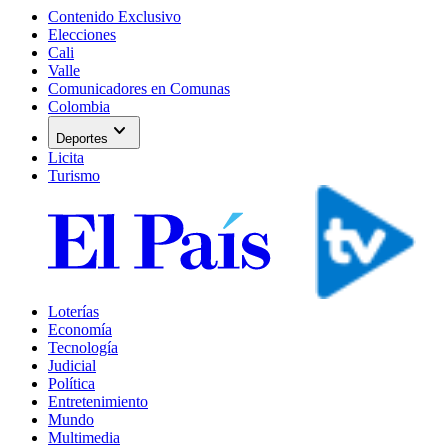
Contenido Exclusivo
Elecciones
Cali
Valle
Comunicadores en Comunas
Colombia
expand_more
Deportes
Licita
Turismo
Loterías
Economía
Tecnología
Judicial
Política
Entretenimiento
Mundo
Multimedia