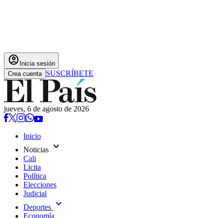
account_circle
Inicia sesión
SUSCRÍBETE
Crea cuenta
jueves, 6 de agosto de 2026
Inicio
expand_more
Noticias
Cali
Licita
Política
Elecciones
Judicial
expand_more
Deportes
Economía