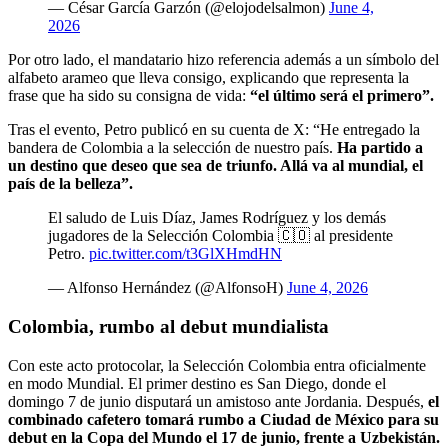
— César García Garzón (@elojodelsalmon)
June 4,
2026
Por otro lado, el mandatario hizo referencia además a un símbolo del
alfabeto arameo que lleva consigo, explicando que representa la
frase que ha sido su consigna de vida:
“el último será el primero”.
Tras el evento, Petro publicó en su cuenta de X: “He entregado la
bandera de Colombia a la selección de nuestro país.
Ha partido a
un destino que deseo que sea de triunfo. Allá va al mundial, el
país de la belleza”.
El saludo de Luis Díaz, James Rodríguez y los demás
jugadores de la Selección Colombia 🇨🇴 al presidente
Petro.
pic.twitter.com/t3GlXHmdHN
— Alfonso Hernández (@AlfonsoH)
June 4, 2026
Colombia, rumbo al debut mundialista
Con este acto protocolar, la Selección Colombia entra oficialmente
en modo Mundial. El primer destino es San Diego, donde el
domingo 7 de junio disputará un amistoso ante Jordania. Después,
el
combinado cafetero tomará rumbo a Ciudad de México para su
debut en la Copa del Mundo el 17 de junio, frente a Uzbekistán.