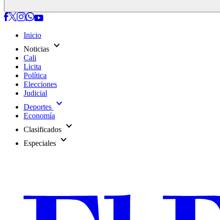
Inicio
expand_more
Noticias
Cali
Licita
Política
Elecciones
Judicial
expand_more
Deportes
Economía
expand_more
Clasificados
expand_more
Especiales