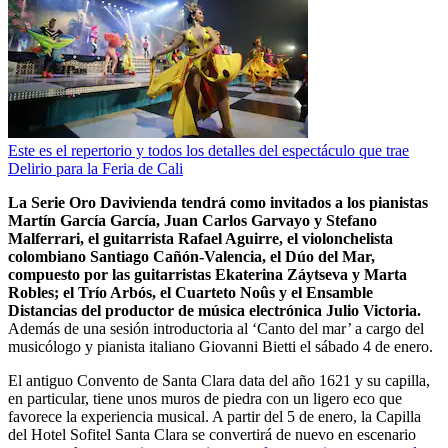
Este es el repertorio y todos los detalles del espectáculo que trae
Delirio para la Feria de Cali
La Serie Oro Davivienda tendrá como invitados a los pianistas
Martín García García, Juan Carlos Garvayo y Stefano
Malferrari, el guitarrista Rafael Aguirre, el violonchelista
colombiano Santiago Cañón-Valencia, el Dúo del Mar,
compuesto por las guitarristas Ekaterina Záytseva y Marta
Robles; el Trío Arbós, el Cuarteto Noûs y el Ensamble
Distancias del productor de música electrónica Julio Victoria.
Además de una sesión introductoria al ‘Canto del mar’ a cargo del
musicólogo y pianista italiano Giovanni Bietti el sábado 4 de enero.
El antiguo Convento de Santa Clara data del año 1621 y su capilla,
en particular, tiene unos muros de piedra con un ligero eco que
favorece la experiencia musical. A partir del 5 de enero, la Capilla
del Hotel Sofitel Santa Clara se convertirá de nuevo en escenario