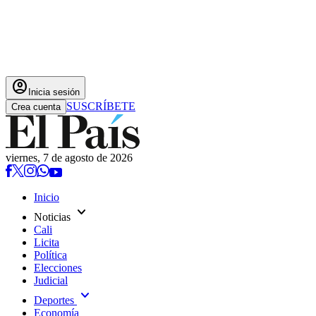
account_circle
Inicia sesión
SUSCRÍBETE
Crea cuenta
viernes, 7 de agosto de 2026
Inicio
expand_more
Noticias
Cali
Licita
Política
Elecciones
Judicial
expand_more
Deportes
Economía