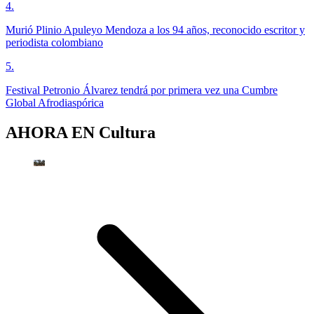
4
.
Murió Plinio Apuleyo Mendoza a los 94 años, reconocido escritor y
periodista colombiano
5
.
Festival Petronio Álvarez tendrá por primera vez una Cumbre
Global Afrodiaspórica
AHORA EN
Cultura