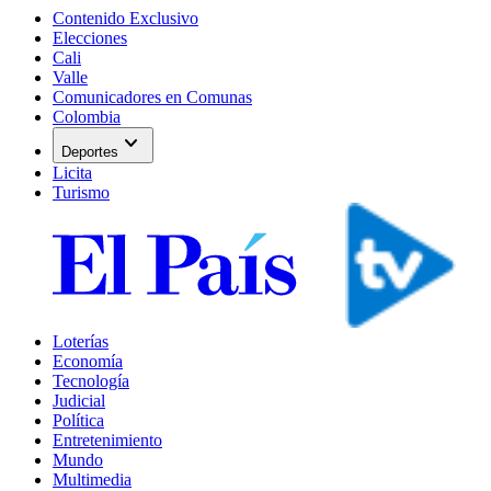
Contenido Exclusivo
Elecciones
Cali
Valle
Comunicadores en Comunas
Colombia
expand_more
Deportes
Licita
Turismo
Loterías
Economía
Tecnología
Judicial
Política
Entretenimiento
Mundo
Multimedia