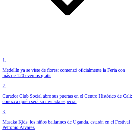
1
.
Medellín ya se viste de flores: comenzó oficialmente la Feria con
más de 120 eventos gratis
2
.
Curador Club Social abre sus puertas en el Centro Histórico de Cali;
conozca quién será su invitada especial
3
.
Masaka Kids, los niños bailarines de Uganda, estarán en el Festival
Petronio Álvarez