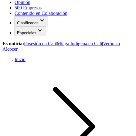
Opinión
500 Empresas
Contenido en Colaboración
expand_more
Clasificados
expand_more
Especiales
Es noticia:
Posesión en Cali
|
Minga Indígena en Cali
|
Verónica
Alcocer
Inicio