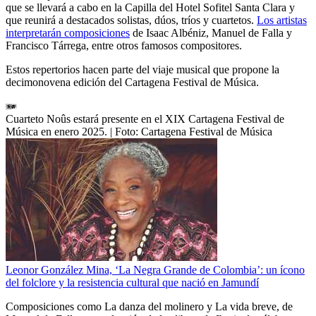
que se llevará a cabo en la Capilla del Hotel Sofitel Santa Clara y
que reunirá a destacados solistas, dúos, tríos y cuartetos.
Los artistas
interpretarán composiciones
de Isaac Albéniz, Manuel de Falla y
Francisco Tárrega, entre otros famosos compositores.
Estos repertorios hacen parte del viaje musical que propone la
decimonovena edición del Cartagena Festival de Música.
Cuarteto Noûs estará presente en el XIX Cartagena Festival de
Música en enero 2025.
| Foto:
Cartagena Festival de Música
Leonor González Mina, ‘La Negra Grande de Colombia’: un ícono
del folclore y la resistencia cultural que nació en Jamundí
Composiciones como La danza del molinero y La vida breve, de