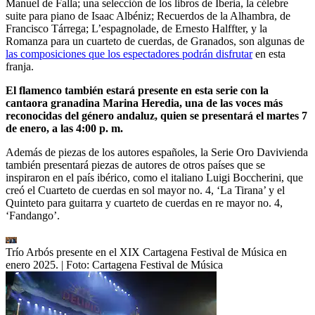
Manuel de Falla; una selección de los libros de Iberia, la célebre
suite para piano de Isaac Albéniz; Recuerdos de la Alhambra, de
Francisco Tárrega; L’espagnolade, de Ernesto Halffter, y la
Romanza para un cuarteto de cuerdas, de Granados, son algunas de
las composiciones que los espectadores podrán disfrutar
en esta
franja.
El flamenco también estará presente en esta serie con la
cantaora granadina Marina Heredia, una de las voces más
reconocidas del género andaluz, quien se presentará el martes 7
de enero, a las 4:00 p. m.
Además de piezas de los autores españoles, la Serie Oro Davivienda
también presentará piezas de autores de otros países que se
inspiraron en el país ibérico, como el italiano Luigi Boccherini, que
creó el Cuarteto de cuerdas en sol mayor no. 4, ‘La Tirana’ y el
Quinteto para guitarra y cuarteto de cuerdas en re mayor no. 4,
‘Fandango’.
Trío Arbós presente en el XIX Cartagena Festival de Música en
enero 2025.
| Foto:
Cartagena Festival de Música