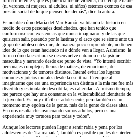
forma diferente y que es potencialmente violenta, no creo que nadie
(ni varones, ni mujeres, ni adultos, ni niños) estemos exentos de esa
presión social de lo que piensen los demás”, dice la autora.
Es notable cómo María del Mar Ramón va hilando la historia en
medio de estos personajes desdichados, que han tenido que
conformarse con existencias que nunca imaginaron y de las que
quisieran salir, pasando por la lástima y el asco que se siente ante un
grupo de adolescentes que, de manera poco sorprendente, no tienen
idea de lo que están haciendo ni a dónde van a llegar. Asimismo, la
forma cómo la escritora se desenvuelve entrando en la psique
masculina y narrando desde ese punto de vista. “Yo intenté escribir
personajes complejos, llenos de matices, de emociones, de
motivaciones y de temores distintos. Intenté evitar los lugares
comunes y juicios morales desde la escritura. Creo que al
imaginarme que era una experiencia tan distinta a la mía me fue más
divertido y estimulante describirla, esa alteridad. Al mismo tiempo,
me parece que hay una constante en la vulnerabilidad identitaria de
la juventud. Es muy difícil ser adolescente, pero también es un
momento muy egoísta de la gente, más de la gente de clases altas.
Eso nos resulta chistoso cuando somos adultos, pero es una
experiencia muy tortuosa para todas y todos”.
Aunque los lectores pueden llegar a sentir rabia y pena por los
adolescentes de ‘La manada’, también es posible que les despierten