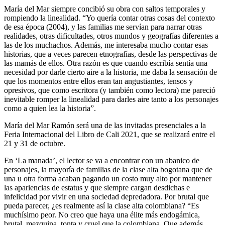
María del Mar siempre concibió su obra con saltos temporales y
rompiendo la linealidad. “Yo quería contar otras cosas del contexto
de esa época (2004), y las familias me servían para narrar otras
realidades, otras dificultades, otros mundos y geografías diferentes a
las de los muchachos. Además, me interesaba mucho contar esas
historias, que a veces parecen etnografías, desde las perspectivas de
las mamás de ellos. Otra razón es que cuando escribía sentía una
necesidad por darle cierto aire a la historia, me daba la sensación de
que los momentos entre ellos eran tan angustiantes, tensos y
opresivos, que como escritora (y también como lectora) me pareció
inevitable romper la linealidad para darles aire tanto a los personajes
como a quien lea la historia”.
María del Mar Ramón será una de las invitadas presenciales a la
Feria Internacional del Libro de Cali 2021, que se realizará entre el
21 y 31 de octubre.
En ‘La manada’, el lector se va a encontrar con un abanico de
personajes, la mayoría de familias de la clase alta bogotana que de
una u otra forma acaban pagando un costo muy alto por mantener
las apariencias de estatus y que siempre cargan desdichas e
infelicidad por vivir en una sociedad depredadora. Por brutal que
pueda parecer, ¿es realmente así la clase alta colombiana? “Es
muchísimo peor. No creo que haya una élite más endogámica,
brutal, mezquina, tonta y cruel que la colombiana. Que además