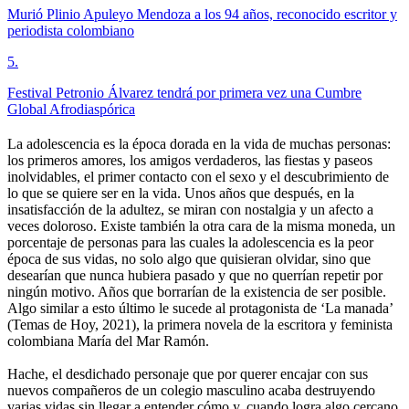
Murió Plinio Apuleyo Mendoza a los 94 años, reconocido escritor y
periodista colombiano
5
.
Festival Petronio Álvarez tendrá por primera vez una Cumbre
Global Afrodiaspórica
La adolescencia es la época dorada en la vida de muchas personas:
los primeros amores, los amigos verdaderos, las fiestas y paseos
inolvidables, el primer contacto con el sexo y el descubrimiento de
lo que se quiere ser en la vida. Unos años que después, en la
insatisfacción de la adultez, se miran con nostalgia y un afecto a
veces doloroso. Existe también la otra cara de la misma moneda, un
porcentaje de personas para las cuales la adolescencia es la peor
época de sus vidas, no solo algo que quisieran olvidar, sino que
desearían que nunca hubiera pasado y que no querrían repetir por
ningún motivo. Años que borrarían de la existencia de ser posible.
Algo similar a esto último le sucede al protagonista de ‘La manada’
(Temas de Hoy, 2021), la primera novela de la escritora y feminista
colombiana María del Mar Ramón.
Hache, el desdichado personaje que por querer encajar con sus
nuevos compañeros de un colegio masculino acaba destruyendo
varias vidas sin llegar a entender cómo y, cuando logra algo cercano