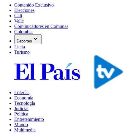
Contenido Exclusivo
Elecciones
Cali
Valle
Comunicadores en Comunas
Colombia
expand_more
Deportes
Licita
Turismo
Loterías
Economía
Tecnología
Judicial
Política
Entretenimiento
Mundo
Multimedia