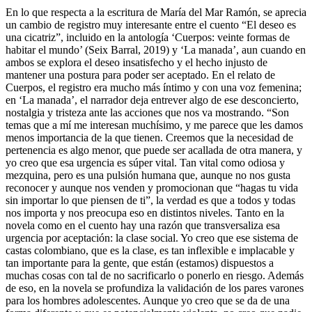
En lo que respecta a la escritura de María del Mar Ramón, se aprecia
un cambio de registro muy interesante entre el cuento “El deseo es
una cicatriz”, incluido en la antología ‘Cuerpos: veinte formas de
habitar el mundo’ (Seix Barral, 2019) y ‘La manada’, aun cuando en
ambos se explora el deseo insatisfecho y el hecho injusto de
mantener una postura para poder ser aceptado. En el relato de
Cuerpos, el registro era mucho más íntimo y con una voz femenina;
en ‘La manada’, el narrador deja entrever algo de ese desconcierto,
nostalgia y tristeza ante las acciones que nos va mostrando. “Son
temas que a mí me interesan muchísimo, y me parece que les damos
menos importancia de la que tienen. Creemos que la necesidad de
pertenencia es algo menor, que puede ser acallada de otra manera, y
yo creo que esa urgencia es súper vital. Tan vital como odiosa y
mezquina, pero es una pulsión humana que, aunque no nos gusta
reconocer y aunque nos venden y promocionan que “hagas tu vida
sin importar lo que piensen de ti”, la verdad es que a todos y todas
nos importa y nos preocupa eso en distintos niveles. Tanto en la
novela como en el cuento hay una razón que transversaliza esa
urgencia por aceptación: la clase social. Yo creo que ese sistema de
castas colombiano, que es la clase, es tan inflexible e implacable y
tan importante para la gente, que están (estamos) dispuestos a
muchas cosas con tal de no sacrificarlo o ponerlo en riesgo. Además
de eso, en la novela se profundiza la validación de los pares varones
para los hombres adolescentes. Aunque yo creo que se da de una