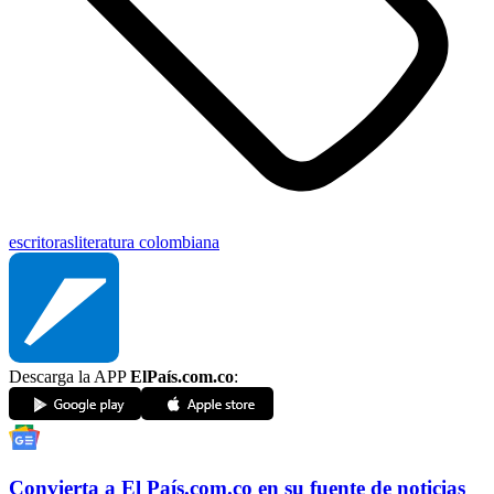
escritoras
literatura colombiana
Descarga la APP
ElPaís.com.co
:
Convierta a
El País
.com.co
en su fuente de noticias