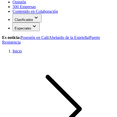
Opinión
500 Empresas
Contenido en Colaboración
expand_more
Clasificados
expand_more
Especiales
Es noticia:
Posesión en Cali
|
Abelardo de la Espriella
|
Puerto
Resistencia
Inicio