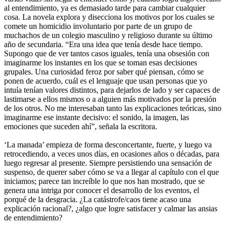
al entendimiento, ya es demasiado tarde para cambiar cualquier
cosa. La novela explora y disecciona los motivos por los cuales se
comete un homicidio involuntario por parte de un grupo de
muchachos de un colegio masculino y religioso durante su último
año de secundaria. “Era una idea que tenía desde hace tiempo.
Supongo que de ver tantos casos iguales, tenía una obsesión con
imaginarme los instantes en los que se toman esas decisiones
grupales. Una curiosidad feroz por saber qué piensan, cómo se
ponen de acuerdo, cuál es el lenguaje que usan personas que yo
intuía tenían valores distintos, para dejarlos de lado y ser capaces de
lastimarse a ellos mismos o a alguien más motivados por la presión
de los otros. No me interesaban tanto las explicaciones teóricas, sino
imaginarme ese instante decisivo: el sonido, la imagen, las
emociones que suceden ahí”, señala la escritora.
‘La manada’ empieza de forma desconcertante, fuerte, y luego va
retrocediendo, a veces unos días, en ocasiones años o décadas, para
luego regresar al presente. Siempre persistiendo una sensación de
suspenso, de querer saber cómo se va a llegar al capítulo con el que
iniciamos; parece tan increíble lo que nos han mostrado, que se
genera una intriga por conocer el desarrollo de los eventos, el
porqué de la desgracia. ¿La catástrofe/caos tiene acaso una
explicación racional?, ¿algo que logre satisfacer y calmar las ansias
de entendimiento?