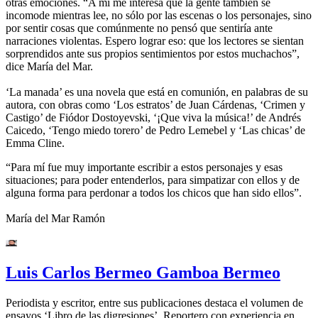
otras emociones. “A mí me interesa que la gente también se
incomode mientras lee, no sólo por las escenas o los personajes, sino
por sentir cosas que comúnmente no pensó que sentiría ante
narraciones violentas. Espero lograr eso: que los lectores se sientan
sorprendidos ante sus propios sentimientos por estos muchachos”,
dice María del Mar.
‘La manada’ es una novela que está en comunión, en palabras de su
autora, con obras como ‘Los estratos’ de Juan Cárdenas, ‘Crimen y
Castigo’ de Fiódor Dostoyevski, ‘¡Que viva la música!’ de Andrés
Caicedo, ‘Tengo miedo torero’ de Pedro Lemebel y ‘Las chicas’ de
Emma Cline.
“Para mí fue muy importante escribir a estos personajes y esas
situaciones; para poder entenderlos, para simpatizar con ellos y de
alguna forma para perdonar a todos los chicos que han sido ellos”.
María del Mar Ramón
Luis Carlos Bermeo Gamboa Bermeo
Periodista y escritor, entre sus publicaciones destaca el volumen de
ensayos ‘Libro de las digresiones’. Reportero con experiencia en