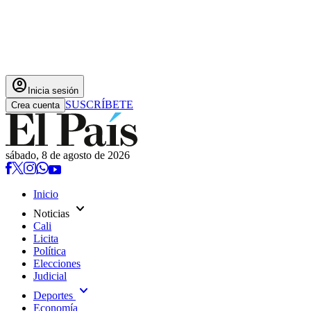
account_circle
Inicia sesión
SUSCRÍBETE
Crea cuenta
sábado, 8 de agosto de 2026
Inicio
expand_more
Noticias
Cali
Licita
Política
Elecciones
Judicial
expand_more
Deportes
Economía