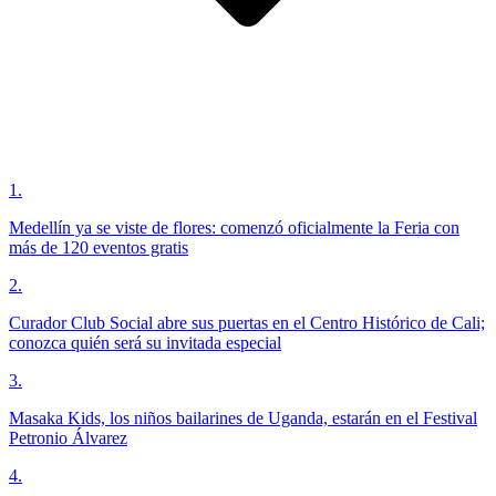
1
.
Medellín ya se viste de flores: comenzó oficialmente la Feria con
más de 120 eventos gratis
2
.
Curador Club Social abre sus puertas en el Centro Histórico de Cali;
conozca quién será su invitada especial
3
.
Masaka Kids, los niños bailarines de Uganda, estarán en el Festival
Petronio Álvarez
4
.