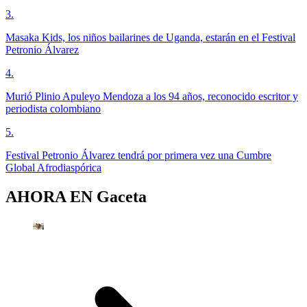
3
.
Masaka Kids, los niños bailarines de Uganda, estarán en el Festival
Petronio Álvarez
4
.
Murió Plinio Apuleyo Mendoza a los 94 años, reconocido escritor y
periodista colombiano
5
.
Festival Petronio Álvarez tendrá por primera vez una Cumbre
Global Afrodiaspórica
AHORA EN
Gaceta