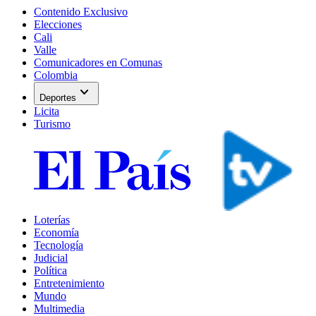
Contenido Exclusivo
Elecciones
Cali
Valle
Comunicadores en Comunas
Colombia
expand_more
Deportes
Licita
Turismo
Loterías
Economía
Tecnología
Judicial
Política
Entretenimiento
Mundo
Multimedia