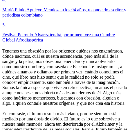
Murió Plinio Apuleyo Mendoza a los 94 años, reconocido escritor y
periodista colombiano
5
.
Festival Petronio Álvarez tendrá por primera vez una Cumbre
Global Afrodiaspórica
Tenemos una obsesión por los orígenes: quiénes nos engendraron,
dónde nacimos, cuál es nuestra ascendencia, pero más allá de la
sangre y la patria, nos obsesiona tener claro y nunca olvidarlo —
como nuestro nombre y contraseña de Facebook e Instagram—, a
quiénes amamos y odiamos por primera vez, cuándo conocimos el
cine, qué libro nos hizo sentir que la realidad no solo se podía
conocer empíricamente, sino también a través de la imaginación.
Somos la única especie que vive en retrospectiva, amamos el pasado
aunque nos pese, nos dolería más desprendernos de él. Algo más,
como huérfanos memoriosos, buscamos con obsesión, alguien o
algo, a quien contarle nuestros orígenes, y que nos crea esa historia.
En contraste, el futuro resulta más liviano, porque siempre está
mediado por una dosis de olvido. El futuro es lo que sobrevive a
nuestra mala memoria, ahora tan deteriorada por el Alzheimer y la
inmediatez irreflexiva de las redes sociales. Pero el futuro también es