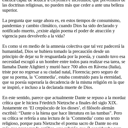
las doctrinas religiosas, no pueden más que ceder a ante una belleza
superior.
La pregunta que surge ahora es, en estos tiempos de consumismo,
pandemias y cambio climático, cuando Dios ha sido declarado y
notificado muerto, ¿existe algún poema el poder de atracción y
vigencia para devolverlo a la vida?
Es como si en medio de la amnesia colectiva que tal vez padecerá la
humanidad, Dios se hubiera tomado la precaución desde un
principio de dejar su fe resguardada por la poesía, y cuando tuvo esa
necesidad escogió a un hombre entre todos para realizar esa tarea, se
llamaba Dante Alighieri y murió hace 700 años en Rávena (Italia),
triste por no regresar a su ciudad natal, Florencia; pero seguro de
que su poema, la ‘Commedia’, estaba construido para la eternidad,
que su poesía superaría la decadencia de la misma religión en la que
se inspiró, e incluso a la declarada muerte de Dios.
En este sentido, parece que actualmente Dante se repuso a la mordaz
crítica que le hiciera Friedrich Nietzsche a finales del siglo XIX.
Justamente en ‘El crepúsculo de los dioses’, el filósofo alemán
escribió: “Dante o la hiena que hace literatura en las tumbas”. Pero
su crítica se refería a una lectura de la ‘Commedia’ como un texto
religioso, porque para Nietzsche el poema sacro de Dante no era