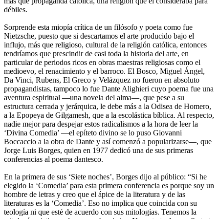
más que propaganda católica, una religión que él consideraba para
débiles.
Sorprende esta miopía crítica de un filósofo y poeta como fue
Nietzsche, puesto que si descartamos el arte producido bajo el
influjo, más que religioso, cultural de la religión católica, entonces
tendríamos que prescindir de casi toda la historia del arte, en
particular de periodos ricos en obras maestras religiosas como el
medioevo, el renacimiento y el barroco. El Bosco, Miguel Ángel,
Da Vinci, Rubens, El Greco y Velázquez no fueron en absoluto
propagandistas, tampoco lo fue Dante Alighieri cuyo poema fue una
aventura espiritual —una novela del alma—, que pese a su
estructura cerrada y jerárquica, le debe más a la Odisea de Homero,
a la Epopeya de Gilgamesh, que a la escolástica bíblica. Al respecto,
nadie mejor para despejar estos radicalismos a la hora de leer la
‘Divina Comedia’ —el epíteto divino se lo puso Giovanni
Boccaccio a la obra de Dante y así comenzó a popularizarse—, que
Jorge Luis Borges, quien en 1977 dedicó una de sus primeras
conferencias al poema dantesco.
En la primera de sus ‘Siete noches’, Borges dijo al público: “Si he
elegido la ‘Comedia’ para esta primera conferencia es porque soy un
hombre de letras y creo que el ápice de la literatura y de las
literaturas es la ‘Comedia’. Eso no implica que coincida con su
teología ni que esté de acuerdo con sus mitologías. Tenemos la