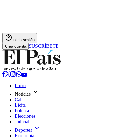
account_circle
Inicia sesión
SUSCRÍBETE
Crea cuenta
jueves, 6 de agosto de 2026
Inicio
expand_more
Noticias
Cali
Licita
Política
Elecciones
Judicial
expand_more
Deportes
Economía