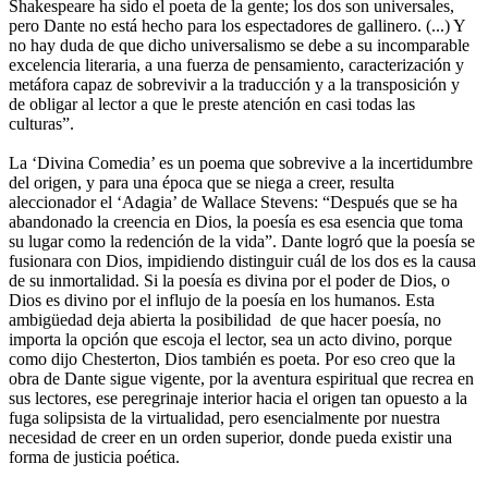
Shakespeare ha sido el poeta de la gente; los dos son universales,
pero Dante no está hecho para los espectadores de gallinero. (...) Y
no hay duda de que dicho universalismo se debe a su incomparable
excelencia literaria, a una fuerza de pensamiento, caracterización y
metáfora capaz de sobrevivir a la traducción y a la transposición y
de obligar al lector a que le preste atención en casi todas las
culturas”.
La ‘Divina Comedia’ es un poema que sobrevive a la incertidumbre
del origen, y para una época que se niega a creer, resulta
aleccionador el ‘Adagia’ de Wallace Stevens: “Después que se ha
abandonado la creencia en Dios, la poesía es esa esencia que toma
su lugar como la redención de la vida”. Dante logró que la poesía se
fusionara con Dios, impidiendo distinguir cuál de los dos es la causa
de su inmortalidad. Si la poesía es divina por el poder de Dios, o
Dios es divino por el influjo de la poesía en los humanos. Esta
ambigüedad deja abierta la posibilidad de que hacer poesía, no
importa la opción que escoja el lector, sea un acto divino, porque
como dijo Chesterton, Dios también es poeta. Por eso creo que la
obra de Dante sigue vigente, por la aventura espiritual que recrea en
sus lectores, ese peregrinaje interior hacia el origen tan opuesto a la
fuga solipsista de la virtualidad, pero esencialmente por nuestra
necesidad de creer en un orden superior, donde pueda existir una
forma de justicia poética.