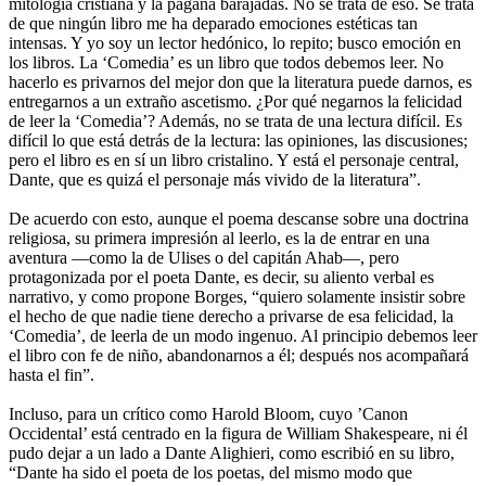
mitología cristiana y la pagana barajadas. No se trata de eso. Se trata
de que ningún libro me ha deparado emociones estéticas tan
intensas. Y yo soy un lector hedónico, lo repito; busco emoción en
los libros. La ‘Comedia’ es un libro que todos debemos leer. No
hacerlo es privarnos del mejor don que la literatura puede darnos, es
entregarnos a un extraño ascetismo. ¿Por qué negarnos la felicidad
de leer la ‘Comedia’? Además, no se trata de una lectura difícil. Es
difícil lo que está detrás de la lectura: las opiniones, las discusiones;
pero el libro es en sí un libro cristalino. Y está el personaje central,
Dante, que es quizá el personaje más vivido de la literatura”.
De acuerdo con esto, aunque el poema descanse sobre una doctrina
religiosa, su primera impresión al leerlo, es la de entrar en una
aventura —como la de Ulises o del capitán Ahab—, pero
protagonizada por el poeta Dante, es decir, su aliento verbal es
narrativo, y como propone Borges, “quiero solamente insistir sobre
el hecho de que nadie tiene derecho a privarse de esa felicidad, la
‘Comedia’, de leerla de un modo ingenuo. Al principio debemos leer
el libro con fe de niño, abandonarnos a él; después nos acompañará
hasta el fin”.
Incluso, para un crítico como Harold Bloom, cuyo ’Canon
Occidental’ está centrado en la figura de William Shakespeare, ni él
pudo dejar a un lado a Dante Alighieri, como escribió en su libro,
“Dante ha sido el poeta de los poetas, del mismo modo que