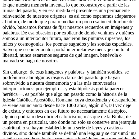
lo que nuestra memoria inventa, lo que reconstruye a partir de las
ruinas del pasado, y en esa medida el presente es una permanente
reinvención de nuestros orígenes, es así como esperamos adaptarnos
al futuro, de modo que para remediar un poco esa incertidumbre del
olvido, buscamos formas de fijar nuestros recuerdos en imágenes y
palabras. De esa obsesión por explicar de dónde venimos y quiénes
somos a un interlocutor futuro, nacieron las pinturas rupestres, los
mitos y cosmogonías, los poemas sagrados y las sondas espaciales.
Salvo que ese interlocutor podrá interpretar ese mensaje con total
libertad, nunca estaremos seguros de qué imagen, benévola o
malvada se haga de nosotros.
Sin embargo, de esas imágenes y palabras, y también sonidos, se
podrían rescatar algunos rasgos claros del pasado que hayan
sobrevivido a nuestra desmemoria y a las más enrevesadas
interpretaciones; por ejemplo —y esta hipótesis podría parecer
herética—, es posible que algo tan pesado como la historia de la
Iglesia Católica Apostólica Romana, cuya decadencia y desaparición
se viene anunciando desde hace 1000 años, algún día, tal vez deje
de existir, y entonces en ese futuro no necesariamente distópico,
alguien podría redescubrir el catolicismo, más que de la Biblia, de
un poema en particular, uno donde no solo se conserve una jerarquía
espiritual, o se hayan establecido una serie de leyes y castigos
divinos, sino donde también se definió una lengua y se consumó una
estética capaz de seducir a creyentes e incrédulos, que prevenidos de