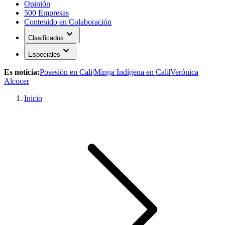
Opinión
500 Empresas
Contenido en Colaboración
expand_more
Clasificados
expand_more
Especiales
Es noticia:
Posesión en Cali
|
Minga Indígena en Cali
|
Verónica
Alcocer
Inicio