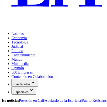
Loterías
Economía
Tecnología
Judicial
Política
Entretenimiento
Mundo
Multimedia
Opinión
500 Empresas
Contenido en Colaboración
expand_more
Clasificados
expand_more
Especiales
Es noticia:
Posesión en Cali
|
Abelardo de la Espriella
|
Puerto Resistenc