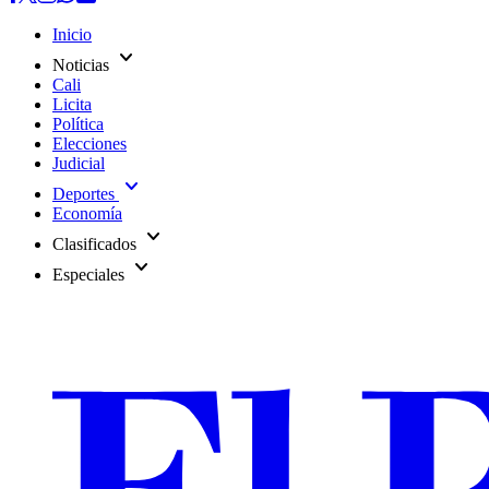
Inicio
expand_more
Noticias
Cali
Licita
Política
Elecciones
Judicial
expand_more
Deportes
Economía
expand_more
Clasificados
expand_more
Especiales