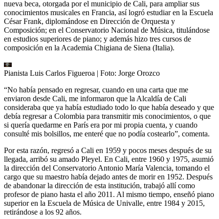
nueva beca, otorgada por el municipio de Cali, para ampliar sus
conocimientos musicales en Francia, así logró estudiar en la Escuela
César Frank, diplomándose en Dirección de Orquesta y
Composición; en el Conservatorio Nacional de Música, titulándose
en estudios superiores de piano; y además hizo tres cursos de
composición en la Academia Chigiana de Siena (Italia).
Pianista Luis Carlos Figueroa
| Foto:
Jorge Orozco
“No había pensado en regresar, cuando en una carta que me
enviaron desde Cali, me informaron que la Alcaldía de Cali
consideraba que ya había estudiado todo lo que había deseado y que
debía regresar a Colombia para transmitir mis conocimientos, o que
si quería quedarme en París era por mi propia cuenta, y cuando
consulté mis bolsillos, me enteré que no podía costearlo”, comenta.
Por esta razón, regresó a Cali en 1959 y pocos meses después de su
llegada, arribó su amado Pleyel. En Cali, entre 1960 y 1975, asumió
la dirección del Conservatorio Antonio María Valencia, tomando el
cargo que su maestro había dejado antes de morir en 1952. Después
de abandonar la dirección de esta institución, trabajó allí como
profesor de piano hasta el año 2011. Al mismo tiempo, enseñó piano
superior en la Escuela de Música de Univalle, entre 1984 y 2015,
retirándose a los 92 años.