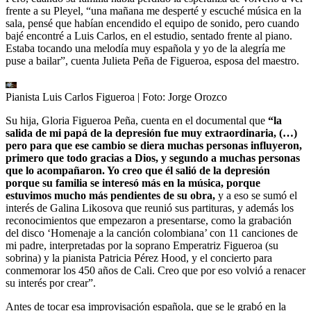
frente a su Pleyel, “una mañana me desperté y escuché música en la
sala, pensé que habían encendido el equipo de sonido, pero cuando
bajé encontré a Luis Carlos, en el estudio, sentado frente al piano.
Estaba tocando una melodía muy española y yo de la alegría me
puse a bailar”, cuenta Julieta Peña de Figueroa, esposa del maestro.
Pianista Luis Carlos Figueroa
| Foto:
Jorge Orozco
Su hija, Gloria Figueroa Peña, cuenta en el documental que
“la
salida de mi papá de la depresión fue muy extraordinaria, (…)
pero para que ese cambio se diera muchas personas influyeron,
primero que todo gracias a Dios, y segundo a muchas personas
que lo acompañaron. Yo creo que él salió de la depresión
porque su familia se interesó más en la música, porque
estuvimos mucho más pendientes de su obra,
y a eso se sumó el
interés de Galina Likosova que reunió sus partituras, y además los
reconocimientos que empezaron a presentarse, como la grabación
del disco ‘Homenaje a la canción colombiana’ con 11 canciones de
mi padre, interpretadas por la soprano Emperatriz Figueroa (su
sobrina) y la pianista Patricia Pérez Hood, y el concierto para
conmemorar los 450 años de Cali. Creo que por eso volvió a renacer
su interés por crear”.
Antes de tocar esa improvisación española, que se le grabó en la