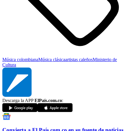
Música colombiana
Música clásica
artistas caleños
Ministerio de
Cultura
Descarga la APP
ElPaís.com.co
:
Convierta a
El País
.com.co
en su fuente de noticias