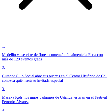
1
.
Medellín ya se viste de flores: comenzó oficialmente la Feria con
más de 120 eventos gratis
2
.
Curador Club Social abre sus puertas en el Centro Histórico de Cali;
conozca quién será su invitada especial
3
.
Masaka Kids, los niños bailarines de Uganda, estarán en el Festival
Petronio Álvarez
4
.