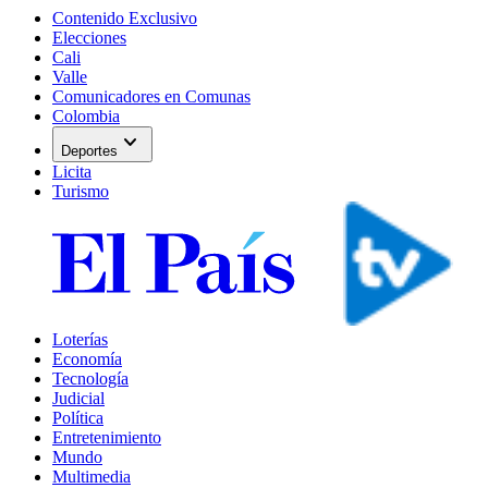
Contenido Exclusivo
Elecciones
Cali
Valle
Comunicadores en Comunas
Colombia
expand_more
Deportes
Licita
Turismo
Loterías
Economía
Tecnología
Judicial
Política
Entretenimiento
Mundo
Multimedia