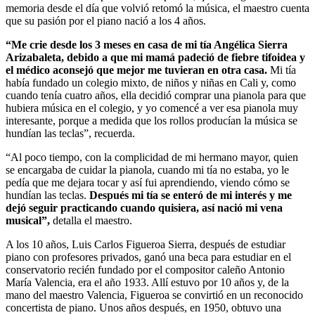
memoria desde el día que volvió retomó la música, el maestro cuenta
que su pasión por el piano nació a los 4 años.
“Me crie desde los 3 meses en casa de mi tía Angélica Sierra
Arizabaleta, debido a que mi mamá padeció de fiebre tifoidea y
el médico aconsejó que mejor me tuvieran en otra casa.
Mi tía
había fundado un colegio mixto, de niños y niñas en Cali y, como
cuando tenía cuatro años, ella decidió comprar una pianola para que
hubiera música en el colegio, y yo comencé a ver esa pianola muy
interesante, porque a medida que los rollos producían la música se
hundían las teclas”, recuerda.
“Al poco tiempo, con la complicidad de mi hermano mayor, quien
se encargaba de cuidar la pianola, cuando mi tía no estaba, yo le
pedía que me dejara tocar y así fui aprendiendo, viendo cómo se
hundían las teclas.
Después mi tía se enteró de mi interés y me
dejó seguir practicando cuando quisiera, así nació mi vena
musical”,
detalla el maestro.
A los 10 años, Luis Carlos Figueroa Sierra, después de estudiar
piano con profesores privados, ganó una beca para estudiar en el
conservatorio recién fundado por el compositor caleño Antonio
María Valencia, era el año 1933. Allí estuvo por 10 años y, de la
mano del maestro Valencia, Figueroa se convirtió en un reconocido
concertista de piano. Unos años después, en 1950, obtuvo una