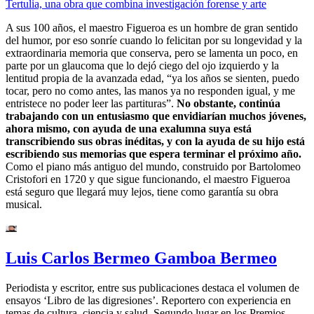
Tertulia, una obra que combina investigación forense y arte
A sus 100 años, el maestro Figueroa es un hombre de gran sentido
del humor, por eso sonríe cuando lo felicitan por su longevidad y la
extraordinaria memoria que conserva, pero se lamenta un poco, en
parte por un glaucoma que lo dejó ciego del ojo izquierdo y la
lentitud propia de la avanzada edad, “ya los años se sienten, puedo
tocar, pero no como antes, las manos ya no responden igual, y me
entristece no poder leer las partituras”.
No obstante, continúa
trabajando con un entusiasmo que envidiarían muchos jóvenes,
ahora mismo, con ayuda de una exalumna suya está
transcribiendo sus obras inéditas, y con la ayuda de su hijo está
escribiendo sus memorias que espera terminar el próximo año.
Como el piano más antiguo del mundo, construido por Bartolomeo
Cristofori en 1720 y que sigue funcionando, el maestro Figueroa
está seguro que llegará muy lejos, tiene como garantía su obra
musical.
Luis Carlos Bermeo Gamboa Bermeo
Periodista y escritor, entre sus publicaciones destaca el volumen de
ensayos ‘Libro de las digresiones’. Reportero con experiencia en
temas de cultura, ciencia y salud. Segundo lugar en los Premios