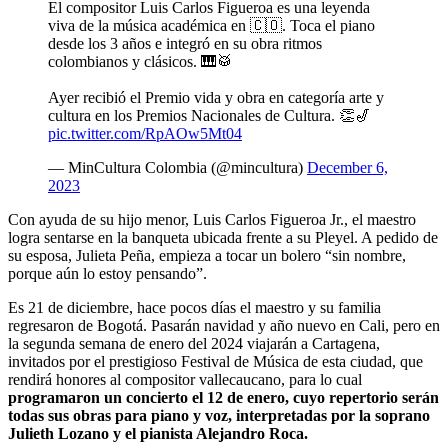
El compositor Luis Carlos Figueroa es una leyenda
viva de la música académica en 🇨🇴. Toca el piano
desde los 3 años e integró en su obra ritmos
colombianos y clásicos. 🎹🥁
Ayer recibió el Premio vida y obra en categoría arte y
cultura en los Premios Nacionales de Cultura. 👏🎷
pic.twitter.com/RpAOw5Mt04
— MinCultura Colombia (@mincultura)
December 6,
2023
Con ayuda de su hijo menor, Luis Carlos Figueroa Jr., el maestro
logra sentarse en la banqueta ubicada frente a su Pleyel. A pedido de
su esposa, Julieta Peña, empieza a tocar un bolero “sin nombre,
porque aún lo estoy pensando”.
Es 21 de diciembre, hace pocos días el maestro y su familia
regresaron de Bogotá. Pasarán navidad y año nuevo en Cali, pero en
la segunda semana de enero del 2024 viajarán a Cartagena,
invitados por el prestigioso Festival de Música de esta ciudad, que
rendirá honores al compositor vallecaucano, para lo cual
programaron un concierto el 12 de enero, cuyo repertorio serán
todas sus obras para piano y voz, interpretadas por la soprano
Julieth Lozano y el pianista Alejandro Roca.