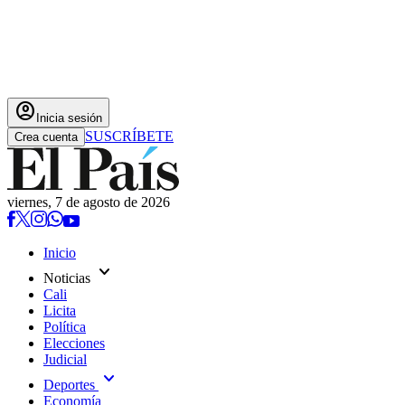
account_circle
Inicia sesión
SUSCRÍBETE
Crea cuenta
viernes, 7 de agosto de 2026
Inicio
expand_more
Noticias
Cali
Licita
Política
Elecciones
Judicial
expand_more
Deportes
Economía