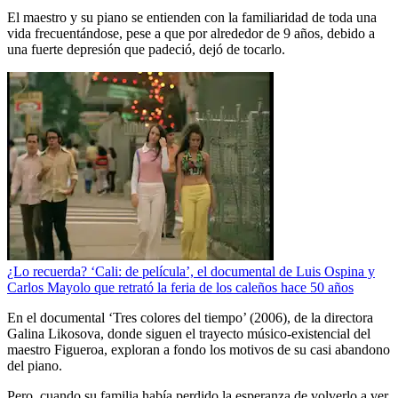
El maestro y su piano se entienden con la familiaridad de toda una
vida frecuentándose, pese a que por alrededor de 9 años, debido a
una fuerte depresión que padeció, dejó de tocarlo.
¿Lo recuerda? ‘Cali: de película’, el documental de Luis Ospina y
Carlos Mayolo que retrató la feria de los caleños hace 50 años
En el documental ‘Tres colores del tiempo’ (2006), de la directora
Galina Likosova, donde siguen el trayecto músico-existencial del
maestro Figueroa, exploran a fondo los motivos de su casi abandono
del piano.
Pero, cuando su familia había perdido la esperanza de volverlo a ver