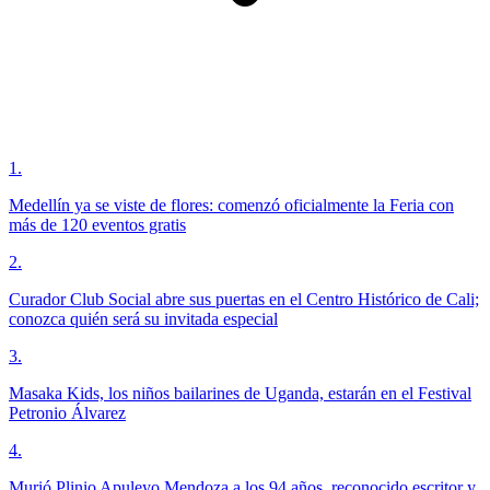
1
.
Medellín ya se viste de flores: comenzó oficialmente la Feria con
más de 120 eventos gratis
2
.
Curador Club Social abre sus puertas en el Centro Histórico de Cali;
conozca quién será su invitada especial
3
.
Masaka Kids, los niños bailarines de Uganda, estarán en el Festival
Petronio Álvarez
4
.
Murió Plinio Apuleyo Mendoza a los 94 años, reconocido escritor y