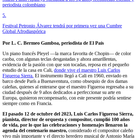
periodista colombiano
5
.
Festival Petronio Álvarez tendrá por primera vez una Cumbre
Global Afrodiaspórica
Por L. C. Bermeo Gamboa, periodista de El País
Un piano francés Pleyel —la marca favorita de Chopin— de color
caoba, con algunas teclas desgastadas y ahora amarillentas,
evidencia de la pasión con que son tocadas, reposa en el pequeño
estudio de la casa en Cali,
donde vive el maestro Luis Carlos
Figueroa Sierra.
El instrumento llegó a Cali en 1960, enviado en
barco desde París a Buenaventura, como obsequio de dos damas
caleñas, quienes al enterarse que el maestro Figueroa regresaba a su
ciudad después de 9 años dedicados a perfeccionar su arte en
Europa, quisieron recompensarlo, con este presente podría sentirse
siempre como en Francia.
El pasado 12 de octubre del 2023, Luis Carlos Figueroa Sierra,
pianista, director de orquesta y compositor, cumplió 100 años
de vida, por lo que las celebraciones y homenajes llenaron la
agenda del centenario maestro,
considerado el compositor caleño
vivo más importante y el directo heredero musical de Antonio María