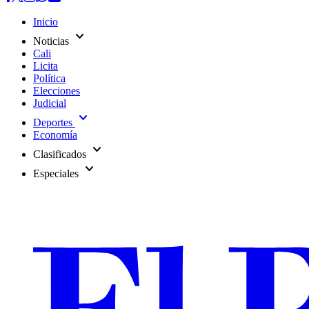
Inicio
expand_more
Noticias
Cali
Licita
Política
Elecciones
Judicial
expand_more
Deportes
Economía
expand_more
Clasificados
expand_more
Especiales