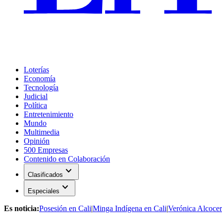
Loterías
Economía
Tecnología
Judicial
Política
Entretenimiento
Mundo
Multimedia
Opinión
500 Empresas
Contenido en Colaboración
expand_more
Clasificados
expand_more
Especiales
Es noticia:
Posesión en Cali
|
Minga Indígena en Cali
|
Verónica Alcocer