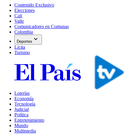
Contenido Exclusivo
Elecciones
Cali
Valle
Comunicadores en Comunas
Colombia
expand_more
Deportes
Licita
Turismo
Loterías
Economía
Tecnología
Judicial
Política
Entretenimiento
Mundo
Multimedia