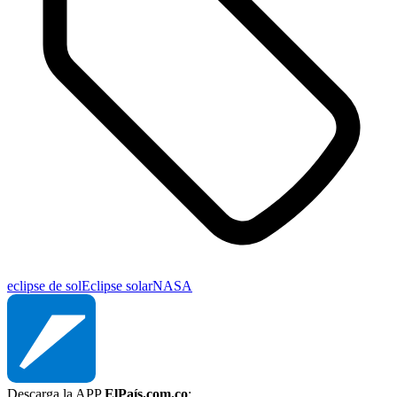
eclipse de sol
Eclipse solar
NASA
Descarga la APP
ElPaís.com.co
: