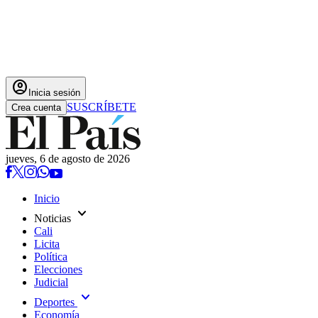
account_circle
Inicia sesión
SUSCRÍBETE
Crea cuenta
jueves, 6 de agosto de 2026
Inicio
expand_more
Noticias
Cali
Licita
Política
Elecciones
Judicial
expand_more
Deportes
Economía