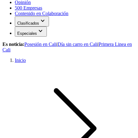
Opinión
500 Empresas
Contenido en Colaboración
expand_more
Clasificados
expand_more
Especiales
Es noticia:
Posesión en Cali
|
Día sin carro en Cali
|
Primera Linea en
Cali
Inicio