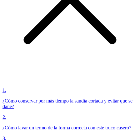
1
.
¿Cómo conservar por más tiempo la sandía cortada y evitar que se
dañe?
2
.
¿Cómo lavar un termo de la forma correcta con este truco casero?
3
.