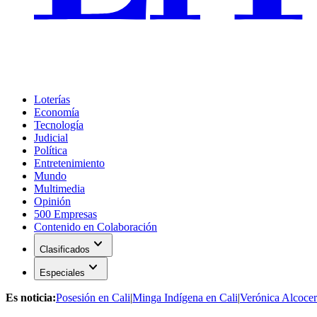
Loterías
Economía
Tecnología
Judicial
Política
Entretenimiento
Mundo
Multimedia
Opinión
500 Empresas
Contenido en Colaboración
expand_more
Clasificados
expand_more
Especiales
Es noticia:
Posesión en Cali
|
Minga Indígena en Cali
|
Verónica Alcocer