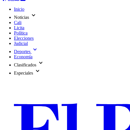
Inicio
expand_more
Noticias
Cali
Licita
Política
Elecciones
Judicial
expand_more
Deportes
Economía
expand_more
Clasificados
expand_more
Especiales