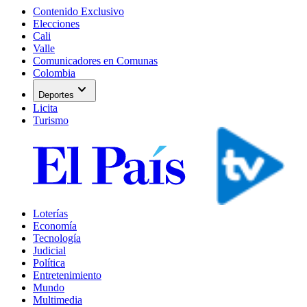
Contenido Exclusivo
Elecciones
Cali
Valle
Comunicadores en Comunas
Colombia
expand_more
Deportes
Licita
Turismo
Loterías
Economía
Tecnología
Judicial
Política
Entretenimiento
Mundo
Multimedia