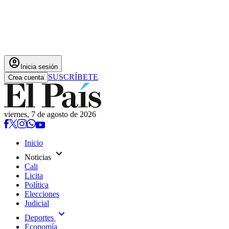
account_circle
Inicia sesión
SUSCRÍBETE
Crea cuenta
viernes, 7 de agosto de 2026
Inicio
expand_more
Noticias
Cali
Licita
Política
Elecciones
Judicial
expand_more
Deportes
Economía