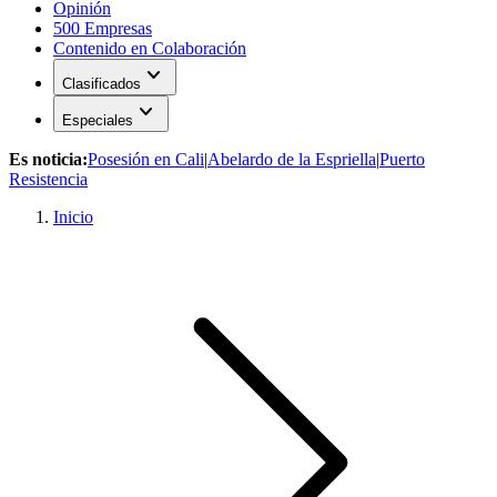
Opinión
500 Empresas
Contenido en Colaboración
expand_more
Clasificados
expand_more
Especiales
Es noticia:
Posesión en Cali
|
Abelardo de la Espriella
|
Puerto
Resistencia
Inicio