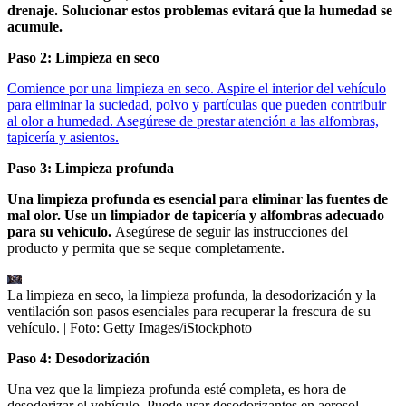
drenaje. Solucionar estos problemas evitará que la humedad se
acumule.
Paso 2: Limpieza en seco
Comience por una limpieza en seco. Aspire el interior del vehículo
para eliminar la suciedad, polvo y partículas que pueden contribuir
al olor a humedad. Asegúrese de prestar atención a las alfombras,
tapicería y asientos.
Paso 3: Limpieza profunda
Una limpieza profunda es esencial para eliminar las fuentes de
mal olor. Use un limpiador de tapicería y alfombras adecuado
para su vehículo.
Asegúrese de seguir las instrucciones del
producto y permita que se seque completamente.
La limpieza en seco, la limpieza profunda, la desodorización y la
ventilación son pasos esenciales para recuperar la frescura de su
vehículo.
| Foto:
Getty Images/iStockphoto
Paso 4: Desodorización
Una vez que la limpieza profunda esté completa, es hora de
desodorizar el vehículo. Puede usar desodorizantes en aerosol