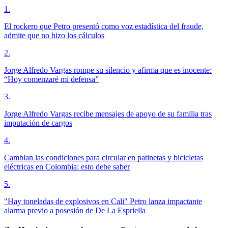
1
.
El rockero que Petro presentó como voz estadística del fraude,
admite que no hizo los cálculos
2
.
Jorge Alfredo Vargas rompe su silencio y afirma que es inocente:
“Hoy comenzaré mi defensa”
3
.
Jorge Alfredo Vargas recibe mensajes de apoyo de su familia tras
imputación de cargos
4
.
Cambian las condiciones para circular en patinetas y bicicletas
eléctricas en Colombia: esto debe saber
5
.
"Hay toneladas de explosivos en Cali" Petro lanza impactante
alarma previo a posesión de De La Espriella