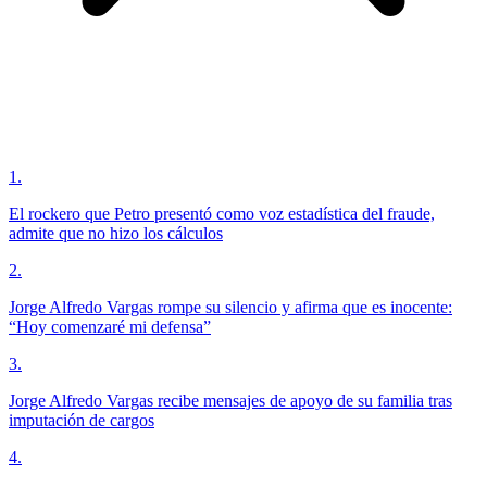
1
.
El rockero que Petro presentó como voz estadística del fraude,
admite que no hizo los cálculos
2
.
Jorge Alfredo Vargas rompe su silencio y afirma que es inocente:
“Hoy comenzaré mi defensa”
3
.
Jorge Alfredo Vargas recibe mensajes de apoyo de su familia tras
imputación de cargos
4
.