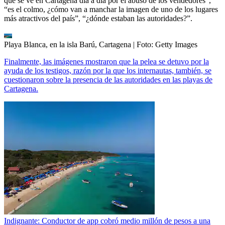
que se ve en Cartagena día a día por el abuso de los vendedores”,
“es el colmo, ¿cómo van a manchar la imagen de uno de los lugares
más atractivos del país”, “¿dónde estaban las autoridades?”.
Playa Blanca, en la isla Barú, Cartagena
| Foto:
Getty Images
Finalmente, las imágenes mostraron que la pelea se detuvo por la
ayuda de los testigos, razón por la que los internautas, también, se
cuestionaron sobre la presencia de las autoridades en las playas de
Cartagena.
Indignante: Conductor de app cobró medio millón de pesos a una