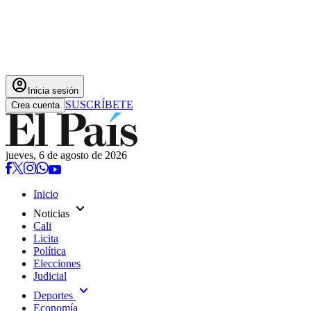
account_circle
Inicia sesión
SUSCRÍBETE
Crea cuenta
jueves, 6 de agosto de 2026
Inicio
expand_more
Noticias
Cali
Licita
Política
Elecciones
Judicial
expand_more
Deportes
Economía