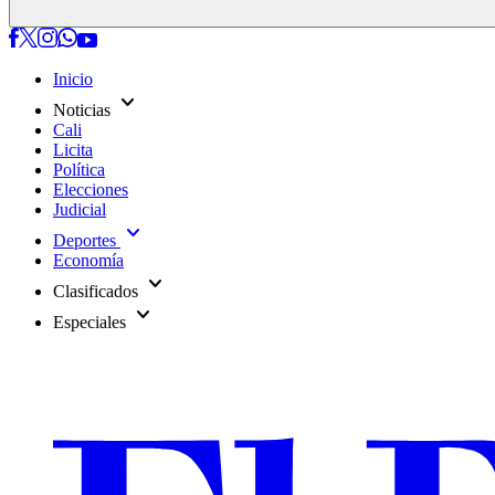
Inicio
expand_more
Noticias
Cali
Licita
Política
Elecciones
Judicial
expand_more
Deportes
Economía
expand_more
Clasificados
expand_more
Especiales